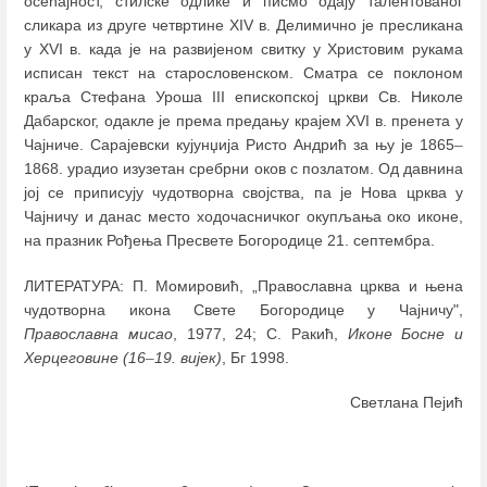
осећајност, стилске одлике и писмо одају талентованог
сликара из друге четвртине XIV в. Делимично је пресликана
у XVI в. када је на развијеном свитку у Христовим рукама
исписан текст на старословенском. Сматра се поклоном
краља Стефана Уроша III епископској цркви Св. Николе
Дабарског, одакле је према предању крајем XVI в. пренета у
Чајниче. Сарајевски кујунџија Ристо Андрић за њу је 1865
–
1868. урадио изузетан сребрни оков с позлатом. Од давнина
јој се приписују чудотворна својства, па је Нова црква у
Чајничу и данас место ходочасничког окупљања око иконе,
на празник Рођења Пресвете Богородице 21. септембра.
ЛИТЕРАТУРА: П. Момировић, „Православна црква и њена
чудотворна икона Свете Богородице у Чајничу",
Православна мисао
, 1977, 24; С. Ракић,
Иконе Босне и
Херцеговине (16
–
19. вијек)
, Бг 1998.
Светлана Пејић