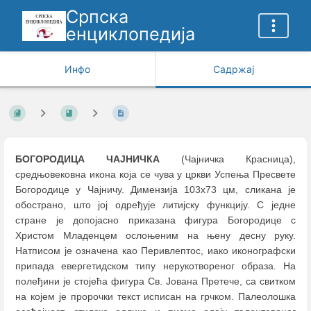
Српска
енциклопедија
Инфо
Садржај
БОГОРОДИЦА ЧАЈНИЧКА
(Чајничка Красница),
средњовековна икона која се чува у цркви Успења Пресвете
Богородице у Чајничу. Димензија 103х73 цм, сликана је
обострано, што јој одређује литијску функцију. С једне
стране је допојасно приказана фигура Богородице с
Христом Младенцем ослоњеним на њену десну руку.
Натписом је означена као Перивлептос, иако иконографски
припада евергетидском типу нерукотвореног образа. На
полеђини је стојећа фигура Св. Јована Претече, са свитком
на којем је пророчки текст исписан на грчком. Палеолошка