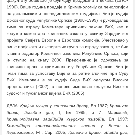
факултету обављао је функцију продекана и декана (1991
–
1996). Више година предаје и Криминологију са пенологијом
на дипломским и последипломским студијама. Био је судија
Врховног суда Републике Српске (1998
1999) и руководилац
–
тима за израду Коментара кривичних закона БиХ, као и
коаутор коментара кривичних закона у оквиру Заједничког
пројекта Савјета Европе и Европске комисије. Учествовао у
више пројеката и експертских група за израду закона, те био
главни редактор Кривичног законика Републике Српске, који
је ступио на снагу 2000. Предсједник је Удружења за
кривично право и криминологију Републике Српске. Био је
члан тима за успоставу Вијећа за ратне злочине при Суду
БиХ. Именован је за судију Суда БиХ одлуком Високог
представника (2002), а поново именован одлуком Високог
судског и тужилачког вијећа БиХ (2005).
ДЕЛА:
Крајња нужда у кривичном праву
, Бл 1987;
Кривично
право, посебни дио
, I, Бл 1995; и И. Марковић,
Кривичноправна заштита људског живота
, Бл 1997;
Коментари кривичних/казнених закона у Босни и
Херцеговини
, I
II, Сар. 2005;
Кривично право, општи дио
,
–