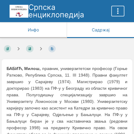
Српска
енциклопедија
Инфо
Садржај
БАБИЋ, Милош,
правник, универзитетски професор (Горње
Ратково, Република Српска, 11. III 1948). Правни факултет
завршио у Сарајеву (1974). Магистрирао (1979) и
докторирао (1983) на ПФ-у у Београду из области кривичног
права. Полугодишњу специјализацију завршио на
Универзитету Ломоносов у Москви (1980). Универзитетску
каријеру започео као асистент на Катедри за кривично право
на ПФ-у у Сарајеву, Одјељење у Бањалуци. На ПФ-у у
Бањалуци биран је у сва наставничка звања (редовни
професор 1998) на предмету Кривично право. На овом