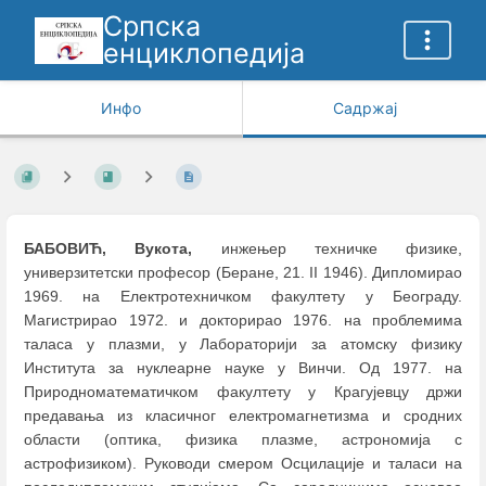
Српска
енциклопедија
Инфо
Садржај
БАБОВИЋ, Вукота,
инжењер техничке физике,
универзитетски професор (Беране, 21. II 1946). Дипломирао
1969. на Електротехничком факултету у Београду.
Магистрирао 1972. и докторирао 1976. на проблемима
таласа у плазми, у Лабораторији за атомску физику
Института за нуклеарне науке у Винчи. Од 1977. на
Природноматематичком факултету у Крагујевцу држи
предавања из класичног електромагнетизма и сродних
области (оптика, физика плазме, астрономија с
астрофизиком). Руководи смером Осцилације и таласи на