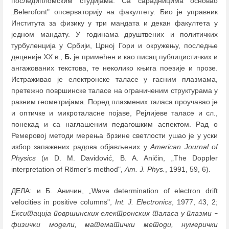
последипломским студијама. Са сарадницима основао
„Belerofont" опсерваторију на факултету. Био је управник
Института за физику у три мандата и декан факултета у
једном мандату. У годинама друштвених и политичких
турбуленција у Србији, Црној Гори и окружењу, последње
деценије XX в.,
Б.
је примећен и као писац публицистичких и
ангажованих текстова, те неколико књига поезије и прозе.
Истраживао је електронске таласе у гасним плазмама,
претежно површинске таласе на ограниченим структурама у
разним геометријама. Поред плазмених таласа проучавао је
и оптичке и микроталасне појаве, Рeјлијеве таласе и сл.,
понекад и са наглашеним педагошким аспектoм. Рад о
Ремеровој методи мерења брзине светлости ушао је у уски
избор запажених радова објављених у
American Journal of
Physics
(и D. M. Davidović, B. A. Aničin, „The Doppler
interpretation of Römer's method",
Am. J. Phys.
, 1991, 59, 6).
ДЕЛА: и Б. Аничин, „Wave determination of electron drift
velocities in positive columns",
Int. J. Electronics
, 1977, 43, 2;
Екситација површинских електронских таласа у плазми
–
физички модели, математички методи, нумерички