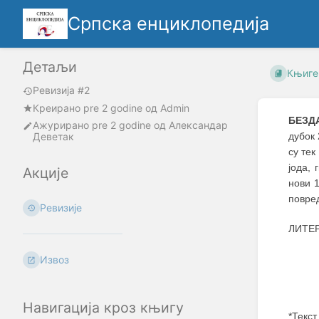
Српска енциклопедија
Детаљи
Књиге
Ревизија #2
Креирано
pre 2 godine
oд
Admin
БЕЗД
Ажурирано
pre 2 godine
од
Александар
Деветак
дубок 
су тек
јода,
Акције
нови 
повред
Ревизије
ЛИТЕР
Извоз
Навигација кроз књигу
*Текст