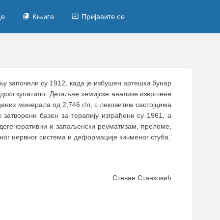
це
Књиге
Пријавите се
у започели су 1912, када је избушен артешки бунар
радско купатило. Детаљне хемијске анализе извршене
ђених минерала од 2,746 г/л, с лековитим састојцима
 затворени базен за терапију изграђени су 1961, а
 дегенеративни и запаљенски реуматизам, преломе,
ног нервног система и деформације кичменог стуба.
Стеван Станковић