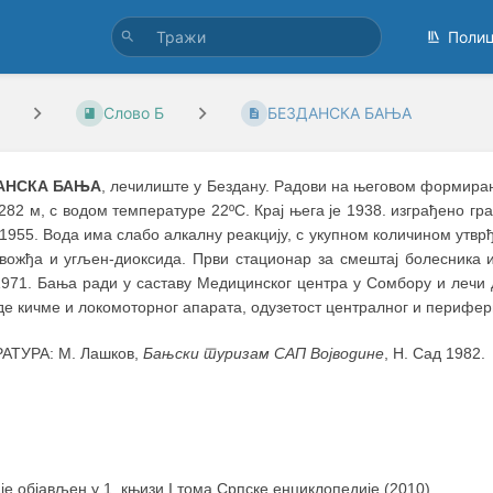
Поли
Слово Б
БЕЗДАНСКА БАЊА
АНСКА БАЊА
, лечилиште у Бездану. Радови на његовом формирањ
282 м, с водом температуре 22ºС. Крај њега је 1938. изграђено г
 1955. Вода има слабо алкалну реакцију, с укупном количином утвр
 гвожђа и угљен-диоксида. Први стационар за смештај болесника и
1971. Бања ради у саставу Медицинског центра у Сомбору и лечи
е кичме и локомоторног апарата, одузетост централног и перифер
АТУРА: М. Лашков,
Бањски туризам САП Војводине
, Н. Сад 1982.
 је објављен у 1. књизи I тома Српске енциклопедије (2010)