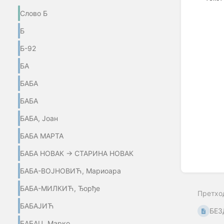
Слово Б
Enter
section
Б
select
mode
Б-92
БА
БАБА
БАБА
БАБА, Јоан
БАБА МАРТА
БАБА НОВАК → СТАРИНА НОВАК
БАБА-ВОЈНОВИЋ, Мариоара
БАБА-МИЛКИЋ, Ђорђе
Претхо
БАБАЈИЋ
БЕЗ
БАБАЦ, Марко