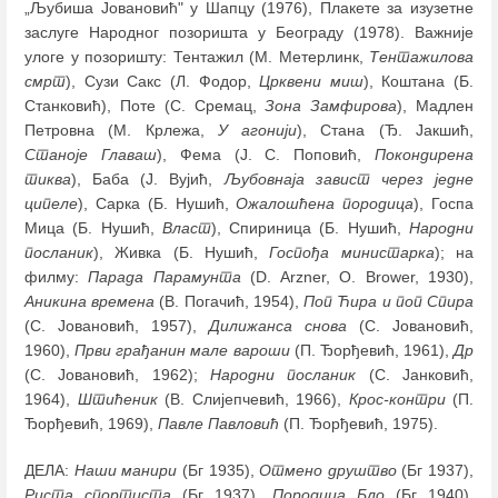
„Љубиша Јовановић" у Шапцу (1976), Плакете за изузетне
заслуге Народног позоришта у Београду (1978). Важније
улоге у позоришту: Тентажил (М. Метерлинк,
Тентажилова
смрт
), Сузи Сакс (Л. Фодор,
Црквени миш
), Коштана (Б.
Станковић), Поте (С. Сремац,
Зона Замфирова
), Мадлен
Петровна (М. Крлежа,
У агонији
), Стана (Ђ. Јакшић,
Станоје Главаш
), Фема (Ј. С. Поповић,
Покондирена
тиква
), Баба (Ј. Вујић,
Љубовнаја завист через једне
ципеле
), Сарка (Б. Нушић,
Ожалошћена породица
), Госпа
Мица (Б. Нушић,
Власт
), Спириница (Б. Нушић,
Народни
посланик
), Живка (Б. Нушић,
Госпођа министарка
); на
филму:
Парада Парамунта
(D. Arzner, O. Brower, 1930),
Аникина времена
(В. Погачић, 1954),
Поп Ћира и поп
Спира
(С. Јовановић, 1957),
Дилижанса снова
(С. Јовановић,
1960),
Први грађанин мале вароши
(П. Ђорђевић, 1961),
Др
(С. Јовановић, 1962);
Народни посланик
(С. Јанковић,
1964),
Штићеник
(В. Слијепчевић, 1966),
Крос-контри
(П.
Ђорђевић, 1969),
Павле Павловић
(П. Ђорђевић, 1975).
ДЕЛА:
Наши манири
(Бг 1935),
Отмено друштво
(Бг 1937),
Риста спортиста
(Бг 1937),
Породица Бло
(Бг 1940),