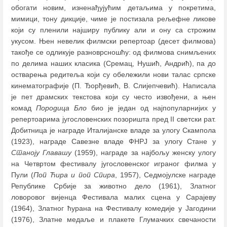
обогати новим, изненађујућим детаљима у покретима,
мимици, тону дикције, чиме је постизала рељефне ликове
који су пленили најширу публику али и ону са строжим
укусом. Њен невелик филмски репертоар (десет филмова)
такође се одликује разноврсношћу: од филмова снимљених
по делима наших класика (Сремац, Нушић, Андрић), па до
остварења редитеља који су обележили нови талас српске
кинематографије (П. Ђорђевић, В. Слијепчевић). Написала
је пет драмских текстова који су често извођени, а њен
комад
Породица Бло
био је један од најпопуларнијих у
репертоарима југословенских позоришта пред II светски рат.
Добитница је награде Италијанске владе за улогу Скампола
(1923), награде Савезне владе ФНРЈ за улогу Стане у
Станоју Главашу
(1959), награде за најбољу женску улогу
на Четвртом фестивалу југословенског играног филма у
Пули (
Поп Ћира и поп Спира
, 1957), Седмојулске награде
Републике Србије за животно дело (1961), Златног
ловоровог вијенца Фестивала малих сцена у Сарајеву
(1964), Златног ћурана на Фестивалу комедије у Јагодини
(1976), Златне медаље и плакете Глумачких свечаности