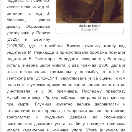
педагога К. Исаченко,
часове певања код М.
Бинички, а код З.
Марковац учила
дикцију. Образовање
употпуњава у Паризу
(1929) и Берлину
(1929/30), где је похађала Високу глумачку школу код
редитеља М. Рајнхарда и присуствовала пробама познатог
редитеља Е. Пискатора. Народном позоришту у Београду
остала је верна целог живота, с два прекида: 1936. дала је
отказ незадовољна третманом у ансамблу, а током II
светског рата (1942
–
1944) одсуствовала је са сцене. Током
пола века глумачког присуства на сцени националног театра
учествовала је у 96 премијера. Последњу представу
Нушићеве и своје
Гђе министарке
одиграла је два месеца
пре смрти. Глумица изузетно велике даровитости и
стваралачке снаге прешла је жанровски распон од наивки,
враголастих и ћудљивих девојака до сложенијих
психолошких драмских улога, да би у познијим годинама
играла карактерне и комичне улоге. Улоге је умела да