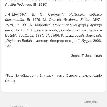
Риста Робинзон
(Бг 1940).
ЛИТЕРАТУРА: Б. С. Стојковић,
Историја српског
позоришта
, Бг 1979; М. Одавић,
Љубинка
Бобић 1897
–
1978
, Бг 1993; М. Мирковић,
Глумци велика деца (Глумица
века)
, Бг 1994; К. Димитријевић, „Антибиографија Љубинке
Бобић",
Театрон
, 1994, 84/85/86; К. Шукуљевић Марковић,
„Љубинка Бобић
–
легенда београдске сцене",
Лудус
, 2006,
132.
Зоран Т. Јовановић
*Текст је објављен у 2. књизи I тома Српске енциклопедије
(2011)
Enter
section
select
Следећи
mode
Претходни