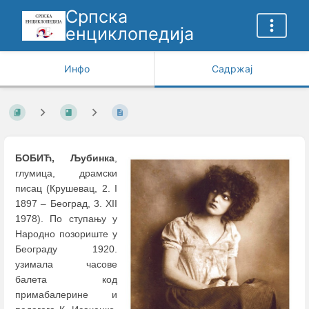
Српска
енциклопедија
Инфо
Садржај
БОБИЋ, Љубинка
,
глумица, драмски
писац (Крушевац, 2. I
1897
–
Београд, 3. XII
1978). По ступању у
Народно позориште у
Београду 1920.
узимала часове
балета код
примабалерине и