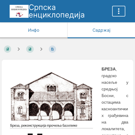
Српска
енциклопедија
Инфо
Садржај
БРЕЗА
,
градско
насеље у
средњој
Босни, с
остацима
касноантички
х грађевина
на два
локалитета,