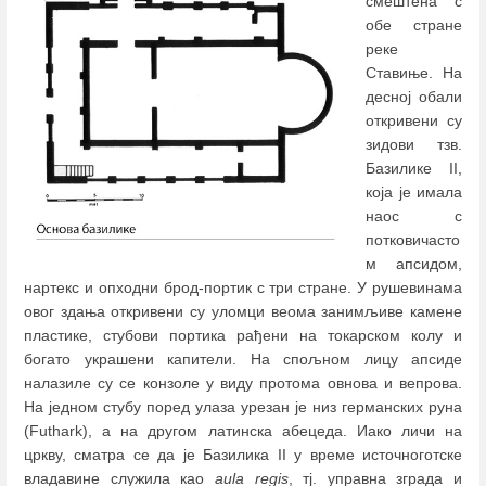
смештена с
обе стране
реке
Ставиње. На
десној обали
откривени су
зидови тзв.
Базилике II,
која је имала
наос с
потковичасто
м апсидом,
нартекс и опходни брод-портик с три стране. У рушевинама
овог здања откривени су уломци веома занимљиве камене
пластике, стубови портика рађени на токарском колу и
богато украшени капители. На спољном лицу апсиде
налазиле су се конзоле у виду протома овнова и вепрова.
На једном стубу поред улаза урезан је низ германских руна
(Futhark), а на другом латинска абецеда. Иако личи на
цркву, сматра се да је Базилика II у време источноготске
владавине служила као
aula regis
, тј. управна зграда и