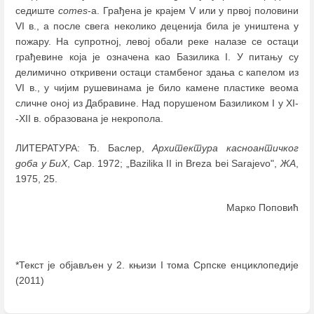
седиште
comes
-a. Грађена је крајем V или у првој половини
VI в., а после свега неколико деценија била је уништена у
пожару. На супротној, левој обали реке налазе се остаци
грађевине која је означена као Базилика I. У питању су
делимично откривени остаци стамбеног здања с капелом из
VI в., у чијим рушевинама је било камене пластике веома
сличне оној из Дабравине. Над порушеном Базиликом I у XI-
-XII в. образована је некропола.
ЛИТЕРАТУРА: Ђ. Баслер,
Архитектура касноантичког
доба у БиХ
, Сар. 1972; „Bazilika II in Breza bei Sarajevo",
ЖА
,
1975, 25.
Марко Поповић
*Текст је објављен у 2. књизи I тома Српске енциклопедије
(2011)
Enter