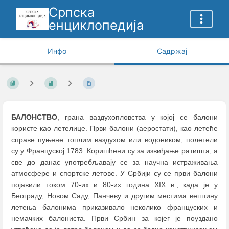
Српска
енциклопедија
Инфо
Садржај
БАЛОНСТВО
, грана ваздухопловства у којој се балони
користе као летелице. Први балони (аеростати), као летеће
справе пуњене топлим ваздухом или водоником, полетели
су у Француској 1783. Коришћени су за извиђање ратишта, а
све до данас употребљавају се за научна истраживања
атмосфере и спортске летове. У Србији су се први балони
појавили током 70-их и 80-их година XIX в., када је у
Београду, Новом Саду, Панчеву и другим местима вештину
летења балонима приказивало неколико француских и
немачких балониста. Први Србин за којег је поуздано