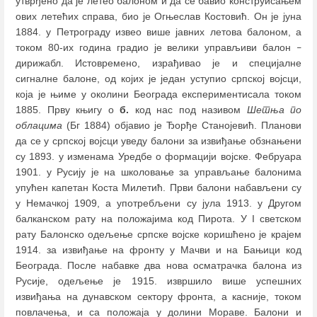
утврђено да је летео балоном и да се бавио конструисањем
ових летећих справа, био је Огњеслав Костовић. Он је јуна
1884. у Петрограду извео више јавних летова балоном, а
током 80-их година градио је велики управљиви балон
–
дирижабл. Истовремено, израђивао је и специјалне
сигналне балоне, од којих је један уступио српској војсци,
која је њиме у околини Београда експериментисала током
1885. Прву књигу о
б.
код нас под називом
Шетња по
облацима
(Бг 1884) објавио је Ђорђе Станојевић. Планови
да се у српској војсци уведу балони за извиђање обзнањени
су 1893. у изменама Уредбе о формацији војске. Фебруара
1901. у Русију је на школовање за управљање балонима
упућен капетан Коста Милетић. Први балони набављени су
у Немачкој 1909, а употребљени су јула 1913. у Другом
балканском рату на положајима код Пирота. У I светском
рату Балонско одељење српске војске коришћено је крајем
1914. за извиђање на фронту у Мачви и на Бањици код
Београда. После набавке два нова осматрачка балона из
Русије, одељење је 1915. извршило више успешних
извиђања на дунавском сектору фронта, а касније, током
повлачења, и са положаја у долини Мораве. Балони и