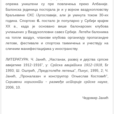
опрема уништени су пре повлачења преко Албаније.
Балонска јединица постојала је и у војном ваздухопловству
Краљевине СХС /Југославије, али је укинута током 30-их
година. Спортско
б.
постало је популарно у Србији крајем
ХХ в., када је основано више балонарских клубова
учлањених у Ваздухопловни савез Србије. Летећи балонима
на топли ваздух, чланови клубова организују пропагандне
летове, фестивале и спортска такмичења и учествују на
сличним манифестацијама у иностранству.
ЛИТЕРАТУРА: Ч. Јанић, „Настанак, развој и дејства српске
авијатике 1912
1916", у:
Српска авијатика
1912
1918
, Бг
–
–
1993; Ш. Оштрић, „Предстолеће летења",
Пинус
, 1995, 2; Ч.
Јанић, „Проналазач и конструктор Огњеслав Костовић",
Скривени хоризонти
размеђе историје српске науке
,
–
2006, 10.
Чедомир Јанић