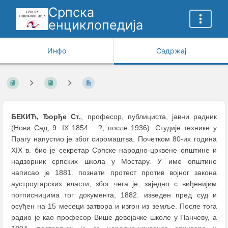
Српска
енциклопедија
Инфо
Садржај
БЕКИЋ, Ђорђе Ст.
, професор, публициста, јавни радник
(Нови Сад, 9. IX 1854
?, после 1936). Студије технике у
–
Прагу напустио је због сиромаштва. Почетком 80-их година
XIX в. био је секретар Српске народно-црквене општине и
надзорник српских школа у Мостару. У име општине
написао је 1881. познати протест против војног закона
аустроугарских власти, због чега је, заједно с виђенијим
потписницима тог документа, 1882. изведен пред суд и
осуђен на 15 месеци затвора и изгон из земље. После тога
радио је као професор Више девојачке школе у Панчеву, а