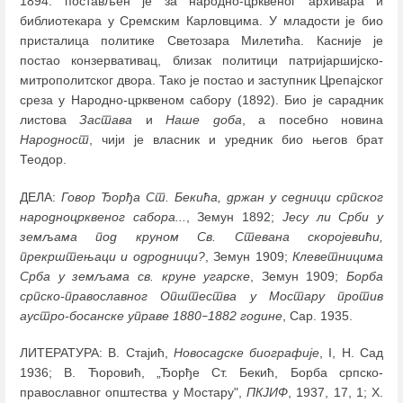
1894. постављен је за народно-црквеног архивара и
библиотекара у Сремским Карловцима. У младости је био
присталица политике Светозара Милетића. Касније је
постао конзервативац, близак политици патријаршијско-
митрополитског двора. Тако је постао и заступник Црепајског
среза у Народно-црквеном сабору (1892). Био је сарадник
листова
Застава
и
Наше доба
, а посебно новина
Народност
, чији је власник и уредник био његов брат
Теодор.
ДЕЛА:
Говор Ђорђа Ст. Бекића, држан у седници српског
народноцрквеног сабора...
, Земун 1892;
Јесу ли Срби у
земљама под круном Св. Стевана скоројевићи,
прекрштењаци и одродници?
, Земун 1909;
Клеветницима
Срба у земљама св. круне угарске
, Земун 1909;
Борба
српско-православног Општества у Мостару против
аустро-босанске управе 1880
1882 године
, Сар. 1935.
–
ЛИТЕРАТУРА: В. Стајић,
Новосадске биографије
, I, Н. Сад
1936; В. Ћоровић, „Ђорђе Ст. Бекић, Борба српско-
православног општества у Мостару",
ПКЈИФ
, 1937, 17, 1; Х.