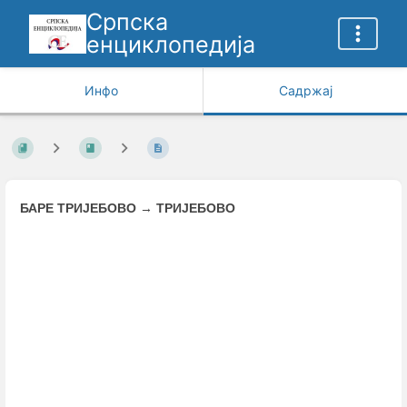
Српска
енциклопедија
Инфо
Садржај
БАРЕ ТРИЈЕБОВО
→
ТРИЈЕБОВО
Enter
section
select
mode