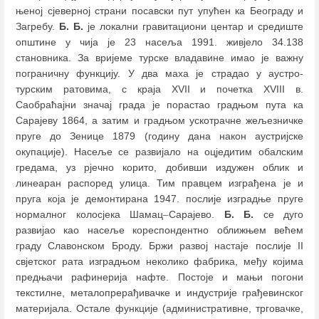
њеној сјеверној страни посавски пут упућен ка Београду и
Загребу.
Б. Б.
је локални гравитациони центар и средиште
општине у чија је 23 насеља 1991. живјело 34.138
становника. За вријеме турске владавине имао је важну
пограничну функцију. У два маха је страдао у аустро-
турским ратовима, с краја XVII и почетка XVIII в.
Саобраћајни значај града је порастао градњом пута ка
Сарајеву 1864, а затим и градњом ускотрачне жељезничке
пруге до Зенице 1879 (годину дана након аустријске
окупације). Насеље се развијало на оцједитим обалским
гредама, уз рјечно корито, добивши издужен облик и
линеаран распоред улица. Тим правцем изграђена је и
пруга која је демонтирана 1947. послије изградње пруге
нормалног колосјека Шамац
–
Сарајево.
Б. Б.
се дуго
развијао као насеље кореспондентно оближњем већем
граду Славонском Броду. Бржи развој настаје послије II
свјетског рата изградњом неколико фабрика, међу којима
предњачи рафинерија нафте. Постоје и мањи погони
текстилне, металопрерађивачке и индустрије грађевинског
материјала. Остале функције (административне, трговачке,