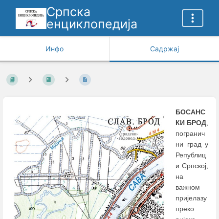
Српска
енциклопедија
Инфо
Садржај
БОСАНС
КИ БРОД
,
погранич
ни град у
Републиц
и Српској,
на
важном
пријелазу
преко