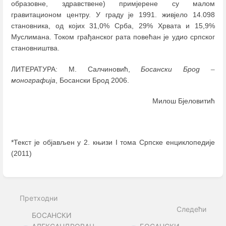
образовне, здравствене) примјерене су малом
гравитационом центру. У граду је 1991. живјело 14.098
становника, од којих 31,0% Срба, 29% Хрвата и 15,9%
Муслимана. Током грађанског рата повећан је удио српског
становништва.
ЛИТЕРАТУРА: М. Салчиновић,
Босански Брод
–
монографија
, Босански Брод 2006.
Милош Бјеловитић
*Текст је објављен у 2. књизи I тома Српске енциклопедије
(2011)
Enter
section
select
Претходни
mode
Следећи
БОСАНСКИ