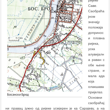
ријеке
Саве.
Саобраћа
јном
значају
положаја
допринос
и пловна
ријека,
уска
алувијалн
а раван с
обе њене
стране, и
мала ада
која
олакшава
пријелаз.
Основни
саобраћај
ни правац јужно од ријеке усмјерен је ка Сарајеву, а на