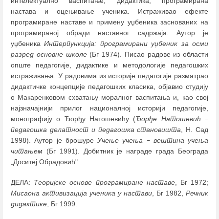
интелектуално васпитање, дидактика, програмирана
настава и оцењивање ученика. Истраживао ефекте
програмиране наставе и примену уџбеника заснованих на
програмираној обради наставног садржаја. Аутор је
уџбеника
Интерпункција: програмирани уџбеник за осми
разред основне школе
(Бг 1974). Писао радове из области
опште педагогије, дидактике и методологије педагошких
истраживања. У радовима из историје педагогије разматрао
дидактичке концепције педагошких класика, објавио студију
о Макаренковом схватању моралног васпитања и, као свој
најзначајнији прилог националној историји педагогије,
монографију о Ђорђу Натошевићу (
Ђорђе Натошевић
–
педагошка делатност и педагошка становишта
, Н. Сад
1998). Аутор је брошуре
Учење учења
вештина учења
–
читањем
(Бг 1991). Добитник је награде града Београда
„Доситеј Обрадовић".
ДЕЛА:
Теоријске основе програмиране наставе
, Бг 1972;
Мисаона активизација ученика у настави
, Бг 1982,
Речник
дидактике
, Бг 1999.