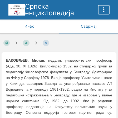
Српска
енциклопедија
Инфо
Садржај
БАКОВЉЕВ, Милан
, педагог, универзитетски професор
(Ада, 30. XI 1926). Дипломирао 1952. на студијској групи за
педагогију Филозофског факултета у Београду. Докторирао
на ФФ-у у Сарајеву 1978. Био је професор Учитељске школе
у Кикинди, сарадник Завода за унапређивање наставе АП
Војводине, а у периоду 1961
1982. радио на Институту за
–
педагошка истраживања у Београду, где је изабран у звање
научног саветника. Од 1982. до 1992. био је редовни
професор педагогије на Факултету политичких наука у
Београду. Основна подручја његовог научног рада су: