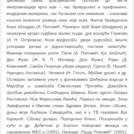
филмова преко фасцинантне гротеске до чисте
импровизације кроз које
–
час бравурозно и префињено,
модерним валерима, час ћутањем или мимиком
–
означава
кључне моменте развоја лика који игра. Његов бравурозни
Бора Шнајдер (А. Поповић,
Развојни пут Боре Шнајдера
) је
неуморни кројач судбина малих људи, док играјући Глумова
(А. Н. Островски,
Кола мудрости, двоја лудости
), вешто
успорава ритам и једноставношћу постиже немогуће.
Важније позоришне улоге: Пиле (А. Поповић,
Кус петлић
),
Дон Жуан (Ж. Б. П. Молијер,
Дон Жуан
), Рајко (Д.
Ковачевић,
Свети Георгије убива аждаху
), Срета (Б. Нушић,
Народни посланик
), Чичиков (Н. Гогољ,
Мртве душе
) и др.
Остварио запажене улоге у филмовима
Шећерна водица
и
Мајстор и шампита
Светислава Прелића,
Давитељ
против давитеља
Слободана Шијана,
Бело одело
Лазара
Ристовског,
Нож
Мирослава Лекића,
Лајање на звезде
,
Зона
Замфирова
и
Ивкова слава
Здравка Шотре,
Јесен стиже,
дуњо моја
Љубише Самарџића, као и у ТВ серијама
Вук
Караџић
,
Стижу долари
,
Породично благо
,
Позориште у
кући
и др. Добитник је Златног ловоровог венаца на
сарајевском МЕС-у (1991), Наградe „Раша Плаовић" (1991),