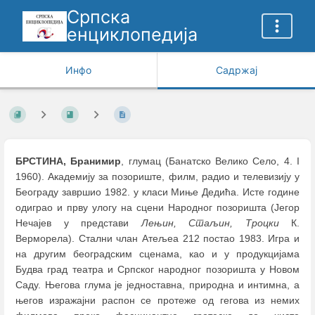
Српска
енциклопедија
Инфо
Садржај
БРСТИНА, Бранимир
, глумац (Банатско Велико Село, 4. I
1960). Академију за позориште, филм, радио и телевизију у
Београду завршио 1982. у класи Миње Дедића. Исте године
одиграо и прву улогу на сцени Народног позоришта (Јегор
Нечајев у представи
Лењин, Стаљин, Троцки
К.
Верморела). Стални члан Атељеа 212 постао 1983. Игра и
на другим београдским сценама, као и у продукцијама
Будва град театра и Српског народног позоришта у Новом
Саду. Његова глума је једноставна, природна и интимна, а
његов изражајни распон се протеже од гегова из немих