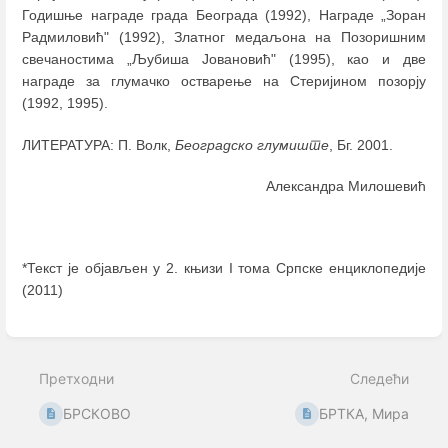
Годишњe наградe града Београда (1992), Наградe „Зоран
Радмиловић" (1992), Златног медаљона на Позоришним
свечаностима „Љубиша Јовановић" (1995), као и две
награде за глумачко остварење на Стеријином позорју
(1992, 1995).
ЛИТЕРАТУРА: П. Волк,
Београдско глумиште
, Бг. 2001.
Александра Милошевић
*Текст је објављен у 2. књизи I тома Српске енциклопедије
(2011)
Enter
section
select
Претходни
Следећи
mode
БРСКОВО
БРТКА, Мира