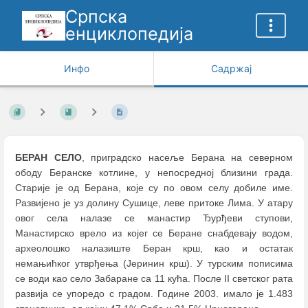
Српска
енциклопедија
Инфо
Садржај
БЕРАН СЕЛО
, приградско насеље Берана на северном
ободу Беранске котлине, у непосредној близини града.
Старије је од Берана, које су по овом селу добиле име.
Развијено је уз долину Сушице, леве притоке Лима. У атару
овог села налазе се манастир Ђурђеви ступови,
Манастирско врело из којег се Беране снабдевају водом,
археолошко налазиште Беран крш, као и остатак
немањићког утврђења (Јеринин крш). У турским пописима
се води као село Забаране са 11 кућа. После II светског рата
развија се упоредо с градом. Године 2003. имало је 1.483