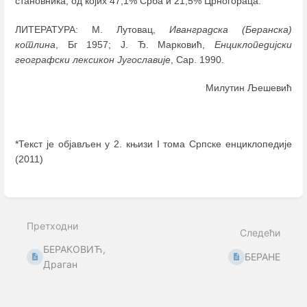
становника, од којих 47,1% Срба и 21,5% Црногораца.
ЛИТЕРАТУРА: М. Лутовац,
Иванградска (Беранска)
котлина
, Бг 1957; Ј. Ђ. Марковић,
Енциклопедијски
географски лексикон Југославије
, Сар. 1990.
Милутин Љешевић
*Текст је објављен у 2. књизи I тома Српске енциклопедије
(2011)
Enter
section
select
mode
Претходни
Следећи
БЕРАКОВИЋ,
БЕРАНЕ
Драган