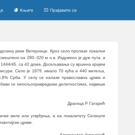
це
Књиге
Пријавите се
у долину реке Ветернице. Кроз село пролази локални
 смештено на 280
–
320 м н.в. Издужено је дуж пута, а
1444/45. са 42 дома. Досељавања су вршена крајем
лисури. Село је 1879. имало 70 кућа и 440 житеља,
8,8% Срба. У селу се налазе православна црква и
) бави се непољопривредним делатностима, највише
Драгица Р. Гатарић
тичке виле или утврђења, а на локалитету Селиште
зантијске цркве.
Aлександар Јовановић