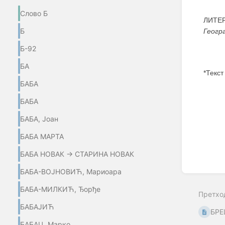
Слово Б
ЛИТЕР
Б
Геогр
Б-92
БА
*Текст
БАБА
Enter
section
БАБА
select
mode
БАБА, Јоан
БАБА МАРТА
БАБА НОВАК → СТАРИНА НОВАК
БАБА-ВОЈНОВИЋ, Мариоара
БАБА-МИЛКИЋ, Ђорђе
Претхо
БАБАЈИЋ
БРЕ
БАБАЦ, Марко