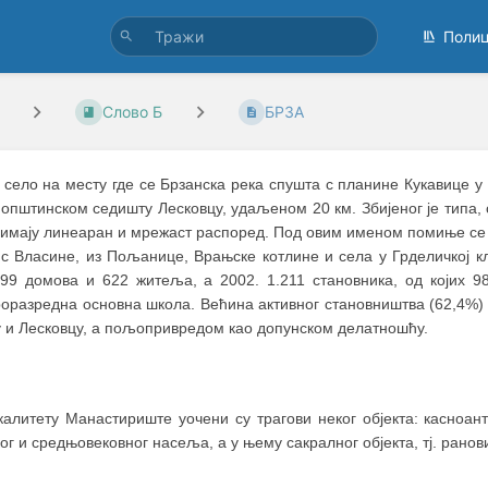
Поли
Слово Б
БРЗА
, село на месту где се Брзанска река спушта с планине Кукавице 
 општинском седишту Лесковцу, удаљеном 20 км. Збијеног је типа,
 имају линеаран и мрежаст распоред. Под овим именом помиње се 
. с Власине, из Пољанице, Врањске котлине и села у Грделичкој к
 99 домова и 622 житеља, а 2002. 1.211 становника, од којих 9
роразредна основна школа. Већина активног становништва (62,4%
у и Лесковцу, а пољопривредом као допунском делатношћу.
калитету Манастириште уочени су трагови неког објекта: касноан
ог и средњовековног насеља, а у њему сакралног објекта, тј. ранови