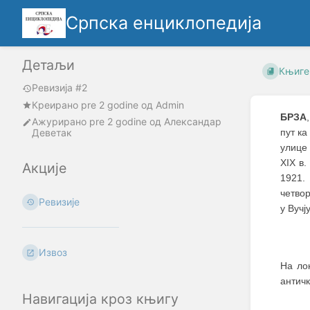
Српска енциклопедија
Детаљи
Књиге
Ревизија #2
Креирано
pre 2 godine
oд
Admin
БРЗА
Ажурирано
pre 2 godine
од
Александар
Деветак
пут ка
улице
XIX в
Акције
1921.
четво
Ревизије
у Вучј
Извоз
На ло
античк
Навигација кроз књигу