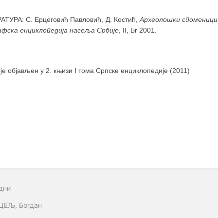
АТУРА: С. Ерцеговић Павловић, Д. Костић,
Археолошки споменици 
афска енциклопедија насеља Србије
, II, Бг 2001.
 је објављен у 2. књизи I тома Српске енциклопедије (2011)
дни
ЦЕЉ, Богдан