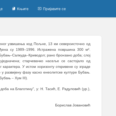
це
Књиге
Пријавите се
еног узвишења код Пољне, 13 км североисточно од
ађена су 1989
–
1996. Истражена површина 300 м².
 Бубањ
–
Салкуда
–
Криводол; рано бронзано доба; слој
еуједначена; старчевачко насеље се састојало од
г карактера. У истом хоризонту откривене су зграде
у развијену фазу касно енеолитске културе Бубањ.
 (Бубањ
–
Хум III).
оба на Благотину", у: Н. Тасић, Е. Радуловић (ур.),
Борислав Јовановић