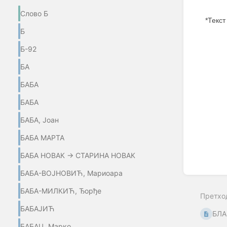
Слово Б
*Текст
Б
Enter
Б-92
section
select
mode
БА
БАБА
БАБА
БАБА, Јоан
БАБА МАРТА
БАБА НОВАК → СТАРИНА НОВАК
БАБА-ВОЈНОВИЋ, Мариоара
БАБА-МИЛКИЋ, Ђорђе
Претхо
БАБАЈИЋ
БЛ
БАБАЦ, Марко