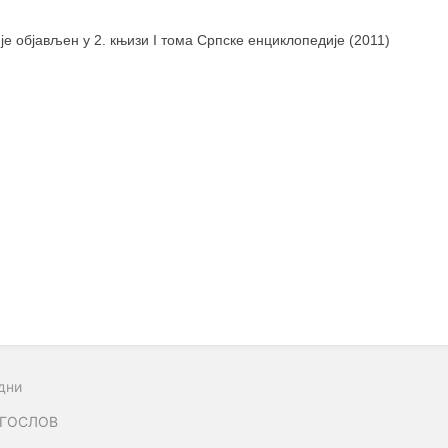
 је објављен у 2. књизи I тома Српске енциклопедије (2011)
дни
АГОСЛОВ