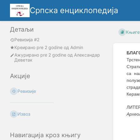
Српска енциклопедија
Детаљи
Књиге
Ревизија #2
Креирано
pre 2 godine
oд
Admin
БЛАГ
Ажурирано
pre 2 godine
од
Александар
Деветак
Трсте
Страти
са на
Акције
полузе
страд
Ревизије
Керам
ЛИТЕРА
Извоз
Архео
Навигација кроз књигу