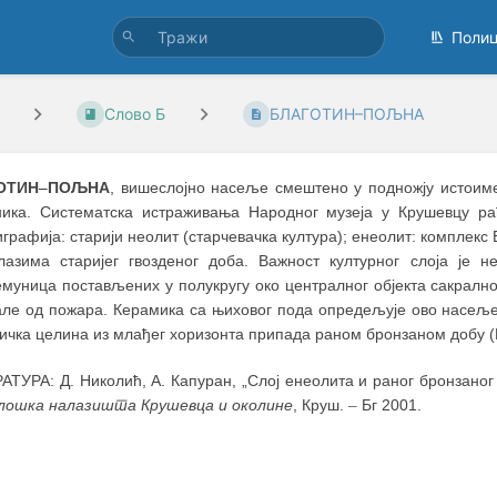
Поли
Слово Б
БЛАГОТИН–ПОЉНА
ОТИН
–
ПОЉНА
, вишеслојно насеље смештено у подножју истоим
ника. Систематска истраживања Народног музеја у Крушевцу р
графија: старији неолит (старчевачка култура); енеолит: комплекс
лазима старијег гвозденог доба. Важност културног слоја је н
муница постављених у полукругу око централног објекта сакрално
але од пожара. Керамика са њиховог пода опредељује ово насеље 
ичка целина из млађег хоризонта припада раном бронзаном добу
ТУРА: Д. Николић, А. Капуран, „Слој енеолита и раног бронзаног д
лошка налазишта Крушевца и околине
, Круш.
–
Бг 2001.