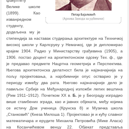
факултету
Велике школе
(1899). Као
изванредном
студенту,
додељена му је
стипендија за наставак студирања архитектуре на Техничкој
високој школи у Карлсруеу у Немачкој, где је дипломирао
крајем 1904. Радио у Министарству грађевина (1905), а
1906. постао доцент на архитектонском одсеку Тех. ф., где
је предавао предмете Нацртна геометрија и Перспектива.
Његова архитектонска делатност била је најзначајнија на
пољу пројектовања, а најобимнији опус остварио је у
периоду између два рата. Његово најзначајније дело је
павиљон Србије на Међународној изложби лепих вештина
(Рим 1911
1912). Почетком XX в.
Б.
је у Београду изградио
–
више стамбених зграда, као и јавних објеката, међу којима
се истичу Дом ученица (Крунска 8) и Музичка школа
„Станковић" (Кнеза Милоша 1). Пројектовао је и кућу славног
математичара и ерудите Михаила Петровића (Мике Аласа)
на Косанчићевом венцу 22. Објекат представља