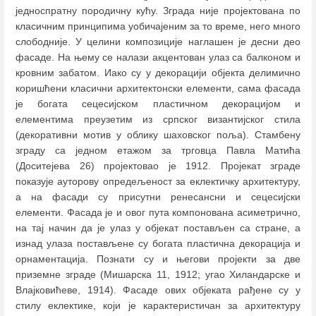
једноспратну породичну кућу. Зграда није пројектована по
класичним принципима уобичајеним за то време, него много
слободније. У целини композиције наглашен је десни део
фасаде. На њему се налази акцентован улаз са балконом и
кровним забатом. Иако су у декорацији објекта делимично
коришћени класични архитектонски елементи, сама фасада
је богата сецесијском пластичном декорацијом и
елементима преузетим из српског византијског стила
(декоративни мотив у облику шаховског поља). Стамбену
зграду са једном етажом за трговца Павла Матића
(Доситејева 26) пројектовао је 1912. Пројекат зграде
показује ауторову опредељеност за еклектичку архитектуру,
а на фасади су присутни ренесансни и сецесијски
елементи. Фасада је и овог пута компонована асиметрично,
на тај начин да је улаз у објекат постављен са стране, а
изнад улаза постављене су богата пластична декорација и
орнаментација. Познати су и његови пројекти за две
приземне зграде (Мишарска 11, 1912; угао Хиландарске и
Влајковићеве, 1914). Фасаде ових објеката рађене су у
стилу еклектике, који је карактеристичан за архитектуру