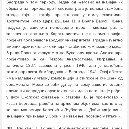
Београда у том периоду. Један од његових најзначајнијих
објеката из периода пре I светског рата је велика стамбена
зграда која је такође пројектована у стилу еклектичне
архитектуре (угао Цара Душана 11 и Браће Барух). Њена
градња је започета непосредно пред I светски рат, а
завршена након њега. Карактеристичан је и веома значајан
пројекат Коларчевог народног универзитета, зграде изузетно
мирних архитектонских линија и стабилне композиције маса.
Зграду Правног факултета на Булевару краља Александра
пројектовао је са Петром Анагностијем. Изградња је
започета 1937, завршена у јесен 1940, али је оштећена
током априлског бомбардовања Београда 1941. Овај објекат
има наглашену угаону композицију и стилски је очишћен од
орнамената. Може се рећи да су на њему више испољени
елементи напредних архитектонских идеја него што је рађен
у духу школских схватања и ставова.
Б.
је пројектовао и
изван Београда, радећи на црквеним објектима, као што су
конаци манастира Каленић и Љубостиња. Добитник је више
значајних признања у Србији и изван ње, посебно у Италији.
ЛИТЕРАТУРА: Г. Гордић,
Архитектонско наслеђе града