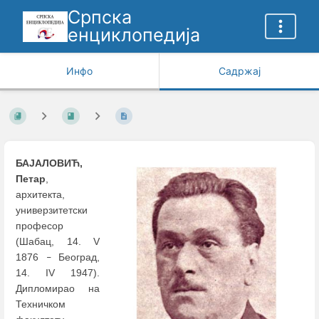
Српска
енциклопедија
Инфо
Садржај
БАЈАЛОВИЋ,
Петар
,
архитекта,
универзитетски
професор
(Шабац, 14. V
1876
Београд,
–
14. IV 1947).
Дипломирао на
Техничком