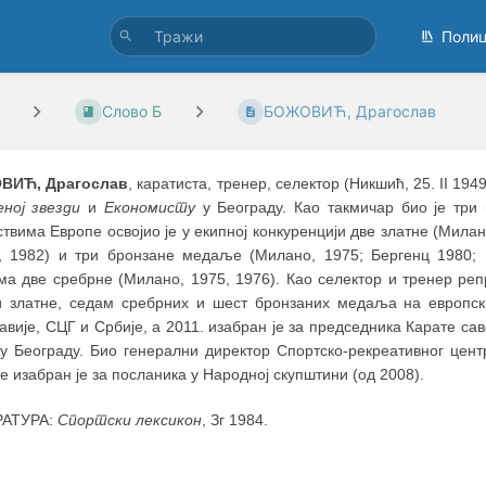
Поли
Слово Б
БОЖОВИЋ, Драгослав
ВИЋ, Драгослав
, каратиста, тренер, селектор (Никшић, 25. II 19
еној звезди
и
Економисту
у Београду. Као такмичар био је три п
твима Европе освојио је у екипној конкуренцији две златне (Милан
, 1982) и три бронзане медаље (Милано, 1975; Бергенц 1980; М
ма две сребрне (Милано, 1975, 1976). Као селектор и тренер реп
и златне, седам сребрних и шест бронзаних медаља на европск
авије, СЦГ и Србије, а 2011. изабран је за председника Карате с
 у Београду. Био генерални директор Спортско-рекреативног цент
е изабран је за посланика у Народној скупштини (од 2008).
РАТУРА:
Спортски лексикон
, Зг 1984.