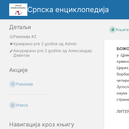
Српска енциклопедија
Детаљи
Књиге
Ревизија #2
Креирано
pre 2 godine
oд
Admin
БОЖО
Ажурирано
pre 2 godine
од
Александар
Деветак
у
Црв
првенс
Цирих
Акције
борба
четир
Ревизије
Југосл
наука
странк
Извоз
ЛИТЕ
Навигација кроз књигу