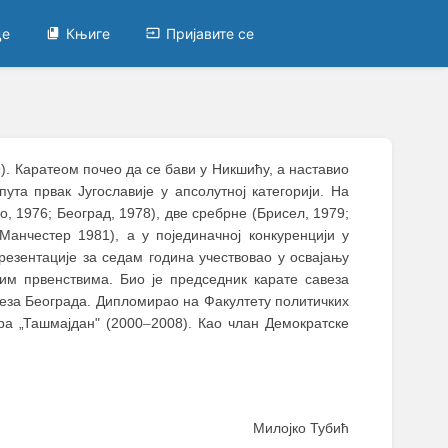
це
Књиге
Пријавите се
49). Каратеом почео да се бави у Никшићу, а наставио
ута првак Југославије у апсолутној категорији. На
о, 1976; Београд, 1978), две сребрне (Брисел, 1979;
анчестер 1981), а у појединачној конкуренцији у
резентације за седам година учествовао у освајању
им првенствима. Био је председник карате савеза
авеза Београда. Дипломирао на Факултету политичких
ра „Ташмајдан" (2000
–
2008). Као члан Демократске
Милојко Тубић