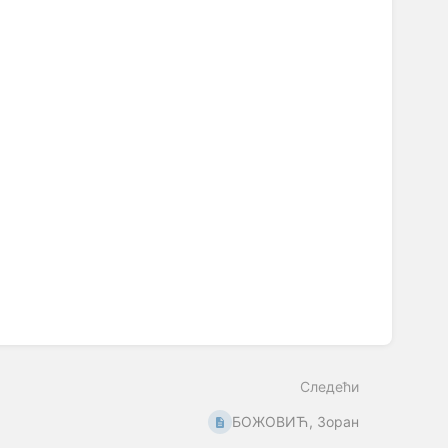
Следећи
БОЖОВИЋ, Зоран