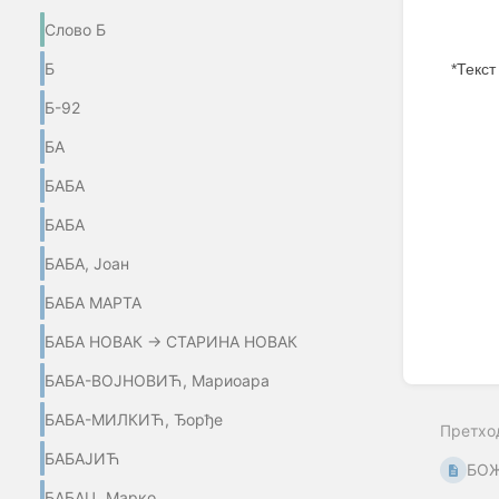
Слово Б
Б
*Текст
Б-92
Enter
section
БА
select
mode
БАБА
БАБА
БАБА, Јоан
БАБА МАРТА
БАБА НОВАК → СТАРИНА НОВАК
БАБА-ВОЈНОВИЋ, Мариоара
БАБА-МИЛКИЋ, Ђорђе
Претхо
БАБАЈИЋ
БОЖ
БАБАЦ, Марко