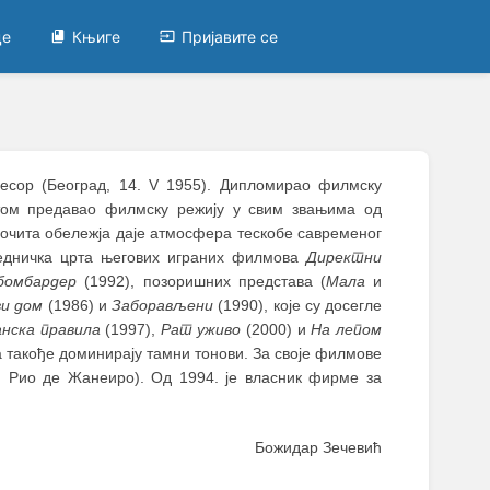
це
Књиге
Пријавите се
есор (Београд, 14. V 1955). Дипломирао филмску
отом предавао филмску режију у свим звањима од
рочита обележја даје атмосфера тескобе савременог
аједничка црта његових играних филмова
Директни
бомбардер
(1992), позоришних представа (
Мала
и
и дом
(1986) и
Заборављени
(1990), које су досегле
анска правила
(1997),
Рат уживо
(2000) и
На лепом
а такође доминирају тамни тонови. За своје филмове
м, Рио де Жанеиро). Од 1994. је власник фирме за
Божидар Зечевић