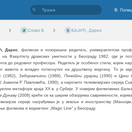
Поли
Слово Б
БАЈИЋ, Дарко
Ћ, Дарко
, филмски и позоришни редитељ, универзитетски проф
у на Факултету драмских уметности у Београду 1982, где је п
ента до редовног професора. Редитељ је особеног стила, којем на
ог живота и младих потиснутих на друштвену маргину. То је з
с
(1982),
Заборављени
(1988),
Почетни ударац
(1990) и
Црни 
 Јованов
Р. Павловића, 1990), а нарочито телевизијских серија
Сив
зуелне метафоре краја XX в. у Србији. У новијим филмовима
Балк
м Дунаву
(2008) креће се ка ширим обзорјима савремености, којим
евизијске серије награђиван је у земљи и иностранству (Манхај
е филмова и маркетинг „Magic Line" у Београду.