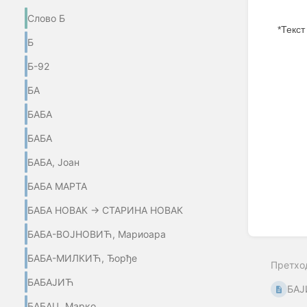
Слово Б
*Текст
Б
Enter
Б-92
section
select
БА
mode
БАБА
БАБА
БАБА, Јоан
БАБА МАРТА
БАБА НОВАК → СТАРИНА НОВАК
БАБА-ВОЈНОВИЋ, Мариоара
БАБА-МИЛКИЋ, Ђорђе
Претхо
БАБАЈИЋ
БАЈ
БАБАЦ, Марко