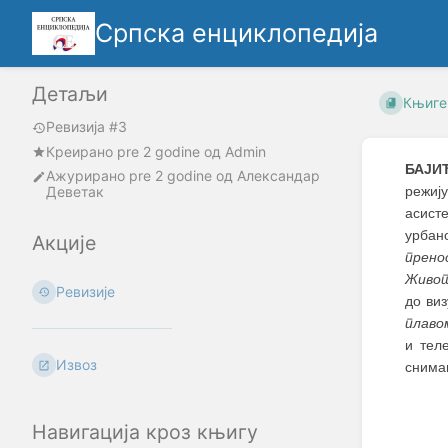
Српска енциклопедија
Детаљи
Књиге
Ревизија #3
Креирано
pre 2 godine
oд
Admin
БАЈИ
Ажурирано
pre 2 godine
од
Александар
Деветак
режиј
асист
урбан
Акције
прено
Живот
Ревизије
до ви
плаво
и тел
Извоз
снимањ
Навигација кроз књигу