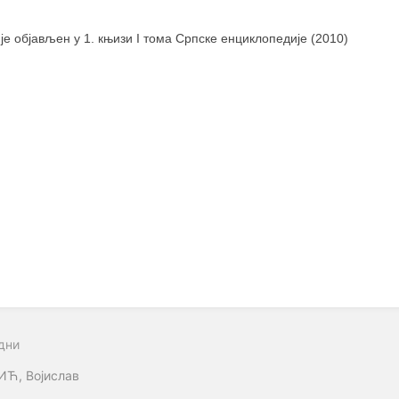
 је објављен у 1. књизи I тома Српске енциклопедије (2010)
дни
ИЋ, Војислав