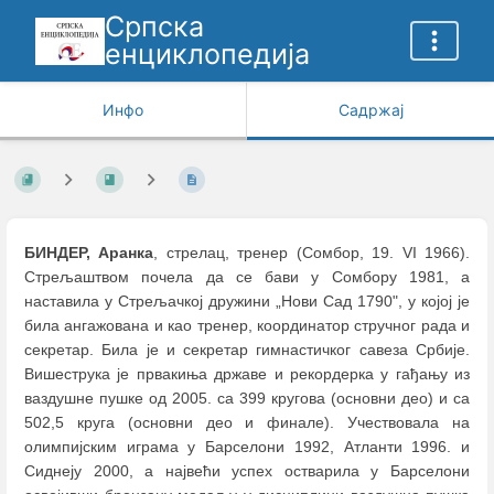
Српска
енциклопедија
Инфо
Садржај
БИНДЕР, Аранка
, стрелац, тренер (Сомбор, 19. VI 1966).
Стрељаштвом почела да се бави у Сомбору 1981, а
наставила у Стрељачкој дружини „Нови Сад 1790", у којој је
била ангажована и као тренер, координатор стручног рада и
секретар. Била је и секретар гимнастичког савеза Србије.
Вишеструка је првакиња државе и рекордерка у гађању из
ваздушне пушке од 2005. са 399 кругова (основни део) и са
502,5 круга (основни део и финале). Учествовала на
олимпијским играма у Барселони 1992, Атланти 1996. и
Сиднеју 2000, а највећи успех остварила у Барселони