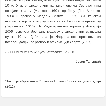
освојивши бронзану медаљу у дисциплини ваздушна пушка
10 м. У истој дисциплини на такмичењима Светског купа
освојила златну (Минхен, 1992), сребрну (Лос Анђелес,
1993) и бронзану медаљу (Минхен, 1997). Са женском
екипом освојила сребрну медаљу на Европском првенству
(Барселона, 1996). На Медитеранским играма у Алмерији
2005. освојила бронзану медаљу у дисциплини ваздушна
пушка 10 м. Добитница је Националног признања за
посебан допринос развоју и афирмацији спорта (2007).
ЛИТЕРАТУРА:
Олимпијски вековник
, Бг 2010.
Јован Танурџић
*Текст је објављен у 2. књизи I тома Српске енциклопедије
(2011)
Enter
section
select