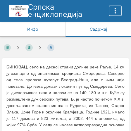
Српска
енциклопедија
Инфо
Садржај
БИНОВАЦ
, село на десној страни долине реке Раље, 14 км
југозападно од општинског средишта Смедерева. Северно
од села пролази аутопут Београд
–
Ниш, али с њим није
повезано. До њега долази локални пут од Смедерева. Село
је дисперзивног типа и налази се на 140
–
180 м н.в. Куће су
размештене дуж сеоских путева.
Б.
је настао почетком XIX в.
досељавањем становништва с Рудника, из Такова, Старог
Влаха, Црне Горе и околине Крагујевца. Године 1921. имало
је 117 домова и 823 житеља, а 2002. 444 становника, од
којих 97% Срба. У селу се налазе четвороразредна основна