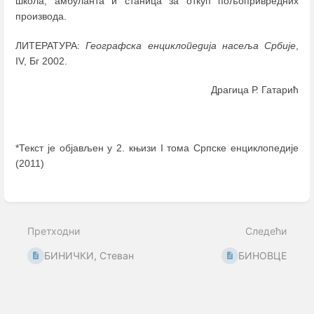
школа, амбуланта и станица за откуп пољопривредних
производа.
ЛИТЕРАТУРА:
Географска енциклопедија насеља Србије
,
IV, Бг 2002.
Драгица Р. Гатарић
*Текст је објављен у 2. књизи I тома Српске енциклопедије
(2011)
Enter
section
select
mode
Претходни
Следећи
БИНИЧКИ, Стеван
БИНОВЦЕ