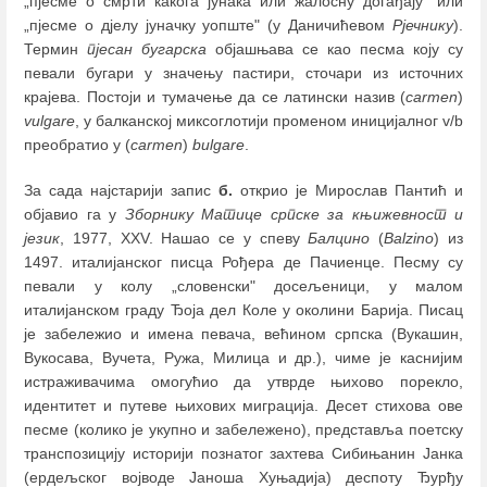
„пјесме о смрти какога јунака или жалосну догађају" или
„пјесме о дјелу јуначку уопште" (у Даничићевом
Рјечнику
).
Термин
пјесан бугарска
објашњава се као песма коју су
певали бугари у значењу пастири, сточари из источних
крајева. Постоји и тумачење да се латински назив (
carmen
)
vulgare
, у балканској миксоглотији променом иницијалног v/b
преобратио у (
carmen
)
bulgare
.
За сада најстарији запис
б.
откриo је Mирослав Пантић и
објавио га у
Зборнику Матице српске за књижевност и
језик
, 1977, XXV. Нашао се у спеву
Балцино
(
Balzino
) из
1497. италијанског писца Рођера де Пачиенце. Песму су
певали у колу „словенски" досељеници, у малом
италијанском граду Ђоја дел Коле у околини Барија. Писац
је забележио и имена певача, већином српска (Вукашин,
Вукосава, Вучета, Ружа, Милица и др.), чиме је каснијим
истраживачима омогућио да утврде њихово порекло,
идентитет и путеве њихових миграција. Десет стихова ове
песме (колико је укупно и забележено), представља поетску
транспозицију историји познатог захтева Сибињанин Јанка
(ердељског војводе Јаноша Хуњадија) деспоту Ђурђу