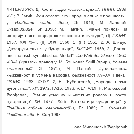
ЛИТЕРАТУРА: Д. Костић, „Два косовска цикла",
ППНП
, 1939,
VI/1; В. Јагић, „Јужнословенска народна епика у прошлости",
у:
Изабрани краћи списи
, Зг 1948; М. Лалевић,
Бугарштице
, Бг 1956; М. Пантић, „Мањи прилози за
историју наше старије књижевности и културе", (I)
ПКЈИФ
,
1957, XXIII/3
–
4; (II)
ЗИК
, 1960, 1; (III) 1961, 2; А. Шмаус,
„Двоструки епитет у бугарштици",
ЗМСФЛ
, 1959, 2; „Formel
und metrisch-syntaktisches Modell",
Die Welt der Slaven
, 1960,
V/3
–
4 (хрватски превод у: М. Бошковић Stulli (прир.),
Усмена
књижевност
, Зг 1971); М. Пантић, „Југословенска
књижевност и усмена народна књижевност XV
–
XVIII века",
ПКЈИФ
, 1963, XXIX/1
–
2; Н. Љубинковић, „Народне песме
дугог стиха",
КИ
, 1972, IV/16; 1973, V/17, V/19; Н. Милошевић
Ђорђевић, „Речник усмених књижевних родова и врста.
Бугарштице",
КИ
, 1977, IX/35; „Ка поетици бугарштица", у:
Поетика српске књижевности
, Бг 1989; С. Кољевић,
Постање епа
, Н. Сад 1998.
Нада Милошевић Ђорђевић