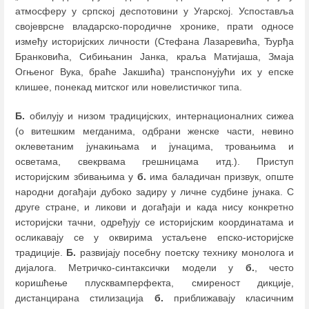
атмосферу у српској деспотовини у Угарској. Успоставља
својеврсне владарско-породичне хронике, прати односе
између историјских личности (Стефана Лазаревића, Ђурђа
Бранковића, Сибињанин Јанка, краља Матијаша, Змаја
Огњеног Вука, браће Јакшића) транспонујући их у епске
клишее, понекад митског или новелистичког типа.
Б.
обилују и низом традицијских, интернационалних сижеа
(о витешким мегданима, одбрани женске части, невино
оклеветаним јунакињама и јунацима, тровањима и
осветама, свекрвама грешницама итд.). Приступ
историјским збивањима у
б.
има баладичан призвук, опште
народни догађаји дубоко задиру у личне судбине јунака. С
друге стране, и ликови и догађаји и када нису конкретно
историјски тачни, одређују се историјским координатама и
осликавају се у оквирима устаљене епско-историјске
традиције.
Б.
развијају посебну поетску технику монолога и
дијалога. Метричко-синтаксички модели у
б.
, често
коришћење плусквамперфекта, смиреност дикције,
дистанцирана стилизација
б.
приближавају класичним