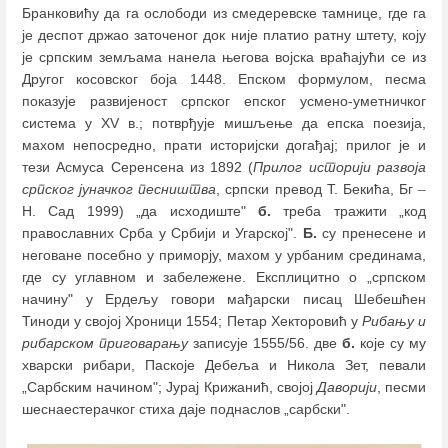
Бранковићу да га ослободи из смедеревске тамнице, где га
је деспот држао заточеног док није платио ратну штету, коју
је српским земљама нанела његова војска враћајући се из
Другог косовског боја 1448. Епском формулом, песма
показује развијеност српског епског усмено-уметничког
система у XV в.; потврђује мишљење да епска поезија,
махом непосредно, прати историјски догађај; прилог је и
тези Асмуса Серенсена из 1892 (
Прилог историји развоја
српског јуначког песништва
, српски превод Т. Бекића, Бг
–
Н. Сад 1999) „да исходиште"
б.
треба тражити „код
православних Срба у Србији и Угарској".
Б.
су пренесене и
неговане посебно у приморју, махом у урбаним срединама,
где су углавном и забележене. Експлицитно о „српском
начину" у Ердељу говори мађарски писац Шебешћен
Тиноди у својој Хроници 1554; Петар Хекторовић у
Рибању и
рибарском приговарању
записује 1555/56. две
б.
које су му
хварски рибари, Паскоје Дебеља и Никола Зет, певали
„Сарбским начином"; Јурај Крижанић, својој
Даворији
, песми
шеснаестерачког стиха даје поднаслов „сарбски".