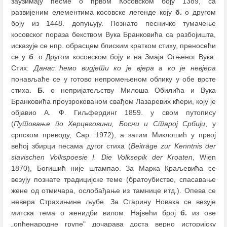
заузимају песме о првом Косовском боју 1389, са
развијеним елементима косовске легенде коју
б.
о другом
боју из 1448. допуњују. Познато песничко тумачење
косовског пораза бекством Вука Бранковића са разбојишта,
исказује се нпр. обрасцем блиским кратком стиху, преносећи
се у
б
. о Другом косовском боју и на Змаја Огњеног Вука.
Стих:
Данас ћемо видјети ко је вјера а ко је невјера
понављаће се у готово непромењеном облику у обе врсте
стиха.
Б.
о непријатељству Милоша Обилића и Вука
Бранковића проузрокованом свађом Лазаревих кћери, коју је
објавио А. Ф. Гиљфердинг 1859. у свом путопису
(
Путовање по Херцеговини, Босни и Старој Србији
, у
српском преводу, Сар. 1972), а затим Миклошић у првој
већој збирци песама дугог стиха (
Beiträge zur Kenntnis der
slavischen Volkspoesie I. Die Volksepik der Kroaten
, Wien
1870), Богишић није штампао. За Марка Краљевића се
везују познате традицијске теме (братоубиство, спасавање
жене од отмичара, ослобађање из тамнице итд.). Опева се
невера Страхињине љубе. За Старину Новака се везује
митска тема о женидби вилом. Највећи број
б.
из ове
„опћенародне групе" дочарава доста верно историјску