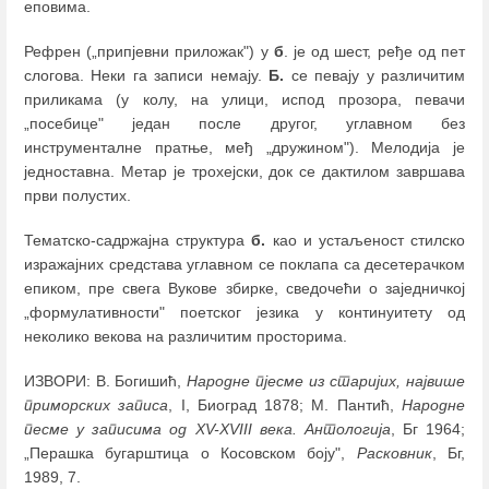
еповима.
Рефрен („припјевни приложак") у
б
. је од шест, ређе од пет
слогова. Неки га записи немају.
Б.
се певају у различитим
приликама (у колу, на улици, испод прозора, певачи
„посебице" један после другог, углавном без
инструменталне пратње, међ „дружином"). Мелодија је
једноставна. Метар је трохејски, док се дактилом завршава
први полустих.
Тематско-садржајна структура
б.
као и устаљеност стилско
изражајних средстава углавном се поклапа са десетерачком
епиком, пре свега Вукове збирке, сведочећи о заједничкој
„формулативности" поетског језика у континуитету од
неколико векова на различитим просторима.
ИЗВОРИ: В. Богишић,
Народне пјесме из старијих, највише
приморских записа
, I, Биоград 1878; М. Пантић,
Народне
песме у записима од XV-XVIII века. Антологија
, Бг 1964;
„Перашка бугарштица о Косовском боју",
Расковник
, Бг,
1989, 7.