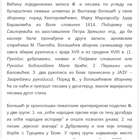
Већину појединачних записа
б
. и песама по угледу на
бугарштичко певање штампао је Валтазар Богишић у свом
зборнику: поред Хекторовићевих,
Мајку Маргариту
Јурја
Бараковића из
Виле словинке
1614,
Попијевку од
Свилојевића
из заоставштине Петра Зрињског итд., да би
касније били пронађени и други записи, архивским
открићима М. Пантића. Богишићев зборник сачињавају пре
свега збирке рукописа с краја XVII и из средине XVIII в. (1.
Рукопис дубровачки
, назван и
Попјевке словинске
или
Рукопис библиотеке Мале браће
; 2.
Перашки или
Баловићев
; 3. два рукописа из Боке пренесена у ЈАЗУ
–
Загребачки рукописи
). Поред
б.
, у Богишићевом зборнику
ће се наћи и прегршт песама у десетерцу, махом варијаната
песама дугог стиха.
Богишић је хронолошко-тематским критеријумом поделио
б.
у две групе: 1. на „опће народне пјесме које се тичу догађаја
из опће народне историје" и опште познатих јунака; 2. на
песме „мјесног значаја" о Дубровнику и оне које опевају
борбе с Турцима у Боки. У првој групи најважније место