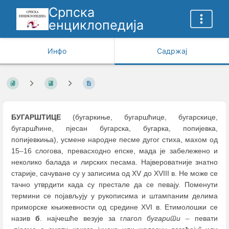
Српска
енциклопедија
Инфо
Садржај
БУГАРШТИЦЕ
(бугаркиње, бугаршћице, бугарскице,
бугаршћине, пјесан бугарска, бугарка, попијевка,
попијевкиња), усмене народне песме дугог стиха, махом од
15
–
16 слогова, превасходно епске, мада је забележено и
неколико балада и лирских песама. Највероватније знатно
старије, сачуване су у записима од XV до XVIII в. Не може се
тачно утврдити када су престале да се певају. Поменути
термини се појављују у рукописима и штампаним делима
приморске књижевности од средине XVI в. Етимолошки се
назив
б
. најчешће везује за глагол
бугарити
–
певати