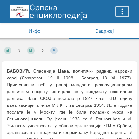
Српска
енциклопедија
Инфо
Садржај
БАБОВИЋ, Спасенија Цана,
политички радник, народни
херој (Лазаревац, 19. III 1908
Београд, 18. XII 1977).
–
Приступивши већ у раној младости револуционарном
радничком покрету, истицала се у синдикату текстилних
радника. Члан СКОЈ-а постала је 1927, члан КПЈ годину
дана касније, а члан МК КПЈ за Београд 1934. Исте године
послата је у Москву, где је била полазник курса на
Лењиновој школи. Од јесени 1935. са А. Ранковићем и М.
Ђиласом учествовала у обнови организација КПЈ у Србији,
организовању штрајкова и формирању Народног фронта. У