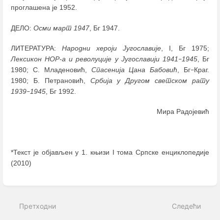
проглашена је 1952.
ДЕЛО:
Осми март 1947
, Бг 1947.
ЛИТЕРАТУРА:
Народни хероји Југославије
, I, Бг 1975;
Лексикон НОР-а и револуције у Југославији 1941
1945
, Бг
–
1980; С. Младеновић,
Спасенија Цана Бабовић
, Бг
Краг.
–
1980; Б. Петрановић,
Србија у Другом светском рату
1939
1945
, Бг 1992.
–
Мира Радојевић
*Текст је објављен у 1. књизи I тома Српске енциклопедије
(2010)
Enter
section
select
Претходни
Следећи
mode