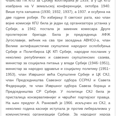
чланство ПК КПЈ за Србију кооптирана је 1939, а у ЦК КПЈ
изабрана на V земаљској конференцији, октобра 1940.
Више пута хапшена (1930, 1932, 1937), а 1937. и осуђена на
две године робије. По избијању II светског рата, као члан
војне комисије КПЈ била је један од организатора устанка у
Србији, а 1942. постала је заменик комесара Друге
пролетерске бригаде. Била је председница АФЖ
Југославије, већник на сва три заседања АВНОЈ-а, члан
Велике антифашистичке скупштине народног ослобођења
Србије и Политбироа ЦК КП Србије, народни посланик у
неколико републичких и савезних скупштинских сазива,
министар за социјална питања у влади Србије (1946
1951),
–
министар за народно здравље и социјалну политику (1951
–
1953), члан Извршног већа Скупштине Србије и ЦК СКЈ,
члан Председништва Савезног одбора ССРНЈ и Савета
Федерације, те члан Извршног одбора Савеза бораца и
Председништва СР Србије. У политици СКЈ била је
присталица конзервативнијег и чвршћег партијског правца.
На њен предлог А. Ранковић је 1966. искључен из СКЈ, а
неколико година касније иступала је против либерализма у
комунистичкој организацији Србије. За народног хероја