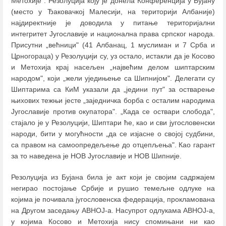
Метохије". Резолуција коју је донела Конференција у Бујану
(место у Ђаковачкој Малесији, на територији Албаније)
најдиректније је доводила у питање територијални
интегритет Југославије и национална права српског народа.
Присутни „већници" (41 Албанац, 1 муслиман и 7 Срба и
Црногораца) у Резолуцији су, уз остало, истакли да је Косово
и Метохија крај насељен „највећим делом шиптарским
народом", који „жели уједињење са Шипнијом". Делегати су
Шиптарима са КиМ указали да „једини пут" за остварење
њихових тежњи јесте „заједничка борба с осталим народима
Југославије против окупатора". „Када се оствари слобода",
стајало је у Резолуцији, Шиптари ће, као и сви југословенски
народи, бити у могућности „да се изјасне о својој судбини,
са правом на самоопредељење до отцепљења". Као гарант
за то наведена је НОВ Југославије и НОВ Шипније.
Резолуција из Бујана била је акт који је својим садржајем
негирао постојање Србије и рушио темељне одлуке на
којима је почивала југословенска федерација, прокламована
на Другом заседању АВНОЈ-а. Насупрот одлукама АВНОЈ-а,
у којима Косово и Метохија нису спомињани ни као