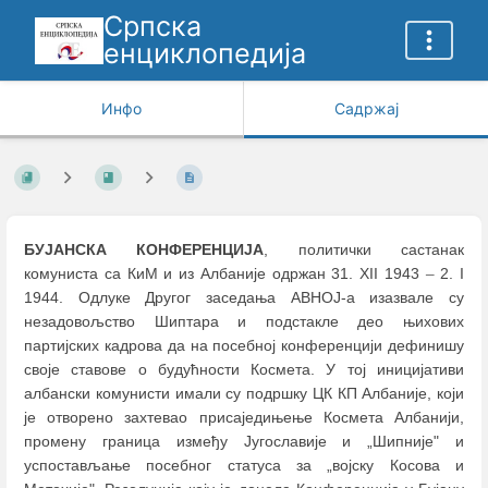
Српска
енциклопедија
Инфо
Садржај
БУЈАНСКА КОНФЕРЕНЦИЈА
, политички састанак
комуниста са КиМ и из Албаније одржан 31. XII 1943
–
2. I
1944. Одлуке Другог заседања АВНОЈ-а изазвале су
незадовољство Шиптара и подстакле део њихових
партијских кадрова да на посебној конференцији дефинишу
своје ставове о будућности Космета. У тој иницијативи
албански комунисти имали су подршку ЦК КП Албаније, који
је отворено захтевао присаједињење Космета Албанији,
промену граница између Југославије и „Шипније" и
успостављање посебног статуса за „војску Косова и