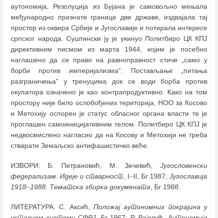
аутономија, Резолуција из Бујана је самовољно мењала
међународно признате границе две државе, издвајала тај
простор из оквира Србије и Југославије и потирала интересе
српског народа. Суштински ју је укинуо Политбиро ЦК КПЈ
директивним писмом из марта 1944, којим је посебно
наглашено да се право на равноправност стиче „само у
борби против империјализма". Постављање „питања
разграничења" у тренуцима док се води борба против
окупатора означено је као контрапродуктивно. Како на том
простору није било ослобођених територија, НОО за Косово
и Метохију оспорен је статус обласног органа власти те је
проглашен самоиницијативним телом. Политбиро ЦК КПЈ је
недвосмислено нагласио да на Косову и Метохији не треба
стварати Земаљско антифашистичко веће.
ИЗВОРИ: Б. Петрановић, М. Зечевић,
Југословенски
федерализам. Идеје и стварност
, I
–
II, Бг 1987;
Југославија
1918
–
1988. Тематска збирка докумената
, Бг 1988.
ЛИТЕРАТУРА: С. Аксић,
Положај аутономних покрајина у
уставном систему СФРЈ
, Бг 1967; Р. Рајевић,
Аутономија