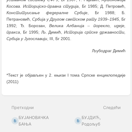
Косова. Историјско-правна студија
, Бг 1985; Д. Петровић,
Конституисање федералне Србије
, Бг 1988; Б.
Петрановић,
Србија у Другом светском рату 1939
–
1945
, Бг
1992; Ђ. Борозан,
Велика Албанија
–
порекло, идеје,
пракса
, Бг 1995; Љ. Димић,
Историја српске државности,
Србија у
Југославији
, III, Бг 2001.
Љубодраг Димић
*Текст је објављен у 2. књизи I тома Српске енциклопедије
(2011)
Enter
section
select
Претходни
Следећи
mode
БУЈАНОВАЧКА
БУЈДИЋ,
БАЊА
Родољуб