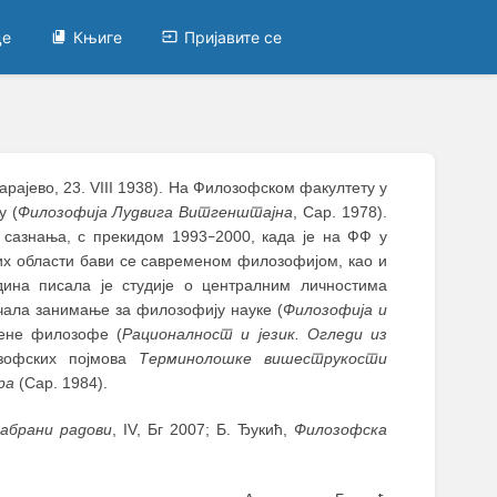
це
Књиге
Пријавите се
рајево, 23. VIII 1938). На Филозофском факултету у
у (
Филозофија Лудвига Витгенштајна
, Сар. 1978).
 сазнања, с прекидом 1993
2000, када је на ФФ у
–
их области бави се савременом филозофијом, као и
дина писала је студије о централним личностима
јачала занимање за филозофију науке (
Филозофија и
мене филозофе (
Рационалност и језик. Огледи из
озофских појмова
Терминолошке вишеструкости
ра
(Сар. 1984).
забрани радови
, IV, Бг 2007; Б. Ђукић,
Филозофска