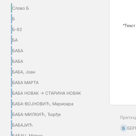
Слово Б
Б
*Текст
Б-92
Enter
БА
section
select
БАБА
mode
БАБА
БАБА, Јоан
БАБА МАРТА
БАБА НОВАК → СТАРИНА НОВАК
БАБА-ВОЈНОВИЋ, Мариоара
БАБА-МИЛКИЋ, Ђорђе
Претхо
БАБАЈИЋ
БЕР
БАБАЦ, Марко