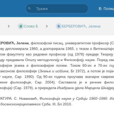
Поли
Слово Б
БЕРБЕРОВИЋ, Јелена
ЕРОВИЋ, Јелена
, филозофски писац, универзитетски професор (Са
ву дипломирала 1960, а докторирала 1965. с тезом о Витгенштајн
том факултету као редовни професор (од 1978) предаје Теорију
аду предавала Општу методологију и Филозофију науке. Поред ов
офијом језика и филозофијом логике. Током 60-их и 70-их го
саксонске филозофије (
Знање и истина
, Бг 1972), а потом је по
т науке
, Сар. 1990). Од 90-их година проучава значајне савре
мене филозофије
, Сар. 2004). Саставила је и речник фил
зофија)
(Сар. 1979), а приредила
Изабрана дјела Марцела Шнајде
АТУРА: С. Новаковић,
Филозофија науке у Србији 1960
1990. И
–
 босанскохерцеговачких Срба
, III, Бл 2010.