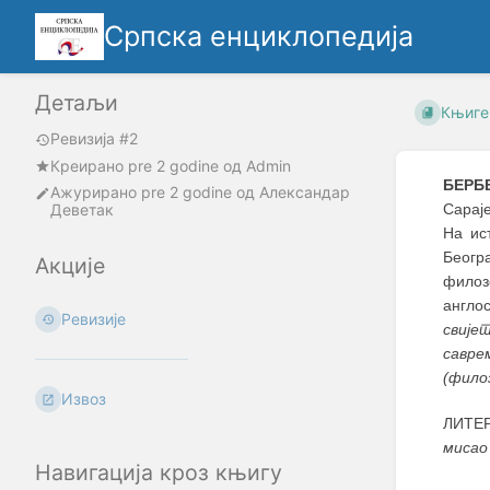
Српска енциклопедија
Детаљи
Књиге
Ревизија #2
Креирано
pre 2 godine
oд
Admin
БЕРБ
Ажурирано
pre 2 godine
од
Александар
Деветак
Сараје
На ис
Беогр
Акције
филоз
англо
Ревизије
свије
савре
(фило
Извоз
ЛИТЕР
мисао
Навигација кроз књигу