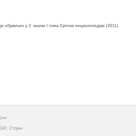
 је објављен у 2. књизи I тома Српске енциклопедије (2011)
дни
БЕР, Стојан