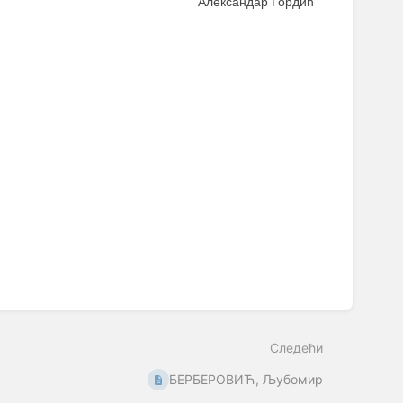
Александар Гордић
Следећи
БЕРБЕРОВИЋ, Љубомир