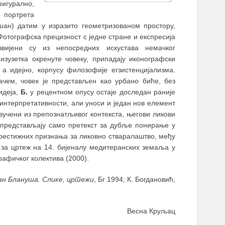
игурално,
 портрета
шан
) датим у изразито геометризованом простору,
Фотографска прецизност с једне стране и експресија
звијени су из непосредних искустава немачког
изузетка окренуте човеку, припадају иконографски
а идејно, корпусу филозофије егзистенцијализма.
ачем, човек је представљен као урбано биће, без
идеја,
Б.
у рецентном опусу остаје доследан раније
интерпретативности, али уноси и један нов елемент
звучени из препознатљивог контекста, његови ликови
а представљају само претекст за дубље понирање у
престижних признања за ликовно стваралаштво, међу
е за цртеж на 14. бијеналу медитеранских земаља у
рафичког колектива (2000).
н Блануша. Слике, цртежи
, Бг 1994; К. Богдановић,
Весна Круљац