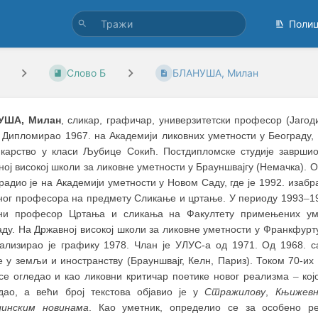
Поли
Слово Б
БЛАНУША, Милан
УША, Милан
, сликар, графичар, универзитетски прoфесор (Јагоди
. Дипломирао 1967. на Академији ликовних уметности у Београду,
икарство у класи Љубице Сокић. Постдипломске студије заврши
ој високој школи за ликовне уметности у Брауншвајгу (Немачка). О
радио је на Академији уметности у Новом Саду, где је 1992. изабр
ног професора на предмету Сликање и цртање. У периоду 1993
–
1
ни професор Цртања и сликања на Факултету примењених ум
ду. На Државној високој школи за ликовне уметности у Франкфурт
јализирао је графику 1978. Члан је УЛУС-а од 1971. Од 1968. 
 у земљи и иностранству (Брауншвајг, Келн, Париз). Током 70-их
е огледао и као ликовни критичар поетике новог реализма
–
којо
дао, а већи број текстова објавио је у
Стражилову
,
Књижевн
инским новинама
. Као уметник, определио се за особено ре