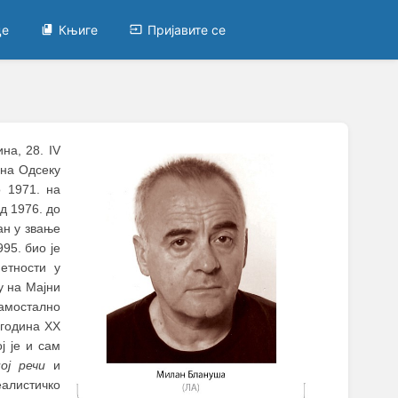
це
Књиге
Пријавите се
на, 28. IV
 на Одсеку
о 1971. на
д 1976. до
ан у звање
995. био је
етности у
у на Мајни
самостално
 година XX
ј је и сам
ој речи
и
алистичко