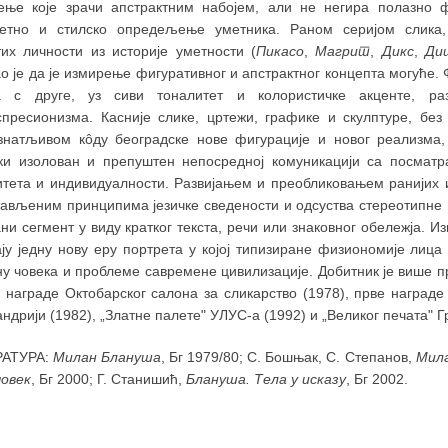
ењe које зрачи апстрактним набојем, али не негира полазно ф
етно и стилско опредељење уметника. Раном серијом слика,
тих личности из историје уметности (
Пикасо
,
Магрит
,
Дикс
,
Ди
о је да је измирење фигуративног и апстрактног концепта могуће. 
а с друге, уз сиви тоналитет и колористичке акценте, ра
спресионизма. Касније слике, цртежи, графике и скулптуре, без 
знатљивом кôду београдске нове фигурације и новог реализма, 
ки изолован и препуштен непосредној комуникацији са посматр
итета и индивидуалности. Развијањем и преобликовањем ранијих 
тављеним принципима језичке сведености и одсуства стереотипне 
ни сегмент у виду кратког текста, речи или знаковног обележја. И
ају једну нову еру портрета у којој типизиране физиономије лиц
ну човека и проблеме савремене цивилизације. Добитник је више 
а награде Октобарског салона за сликарство (1978), прве наград
ндрији (1982), „Златне палете" УЛУС-а (1992) и „Великог печата" Г
РАТУРА:
Милан Блануша
, Бг 1979/80; С. Бошњак, С. Степанов,
Мила
човек
, Бг 2000; Г. Станишић,
Блануша. Тела у исказу
, Бг 2002.