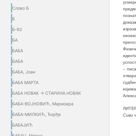
усмер
Слово Б
предм
позна
Б
доказа
израз
Б-92
неоек
БА
препо
Физич
БАБА
идент
БАБА
успос
–
писа
БАБА, Јоан
отвар
БАБА МАРТА
судби
којим
БАБА НОВАК → СТАРИНА НОВАК
Алекса
БАБА-ВОЈНОВИЋ, Мариоара
ЛИТЕ
БАБА-МИЛКИЋ, Ђорђе
Сиви 
БАБАЈИЋ
БАБАЦ, Марко