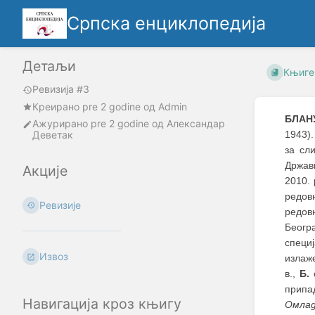
Српска енциклопедија
Детаљи
Књиге
Ревизија #3
Креирано
pre 2 godine
oд
Admin
БЛАН
Ажурирано
pre 2 godine
од
Александар
Деветак
1943)
за сл
Државн
Акције
2010. 
редов
Ревизије
редов
Београ
специ
Извоз
излаже
в.,
Б.
с
припа
Навигација кроз књигу
Омлад