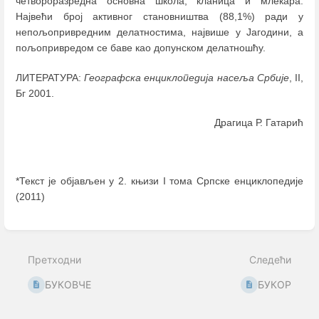
четвороразредна основна школа, кланица и млекара.
Највећи број активног становништва (88,1%) ради у
непољопривредним делатностима, највише у Јагодини, а
пољопривредом се баве као допунском делатношћу.
ЛИТЕРАТУРА:
Географска енциклопедија насеља Србије
, II,
Бг 2001.
Драгица Р. Гатарић
*Текст је објављен у 2. књизи I тома Српске енциклопедије
(2011)
Enter
section
select
Претходни
Следећи
mode
БУКОВЧЕ
БУКОР