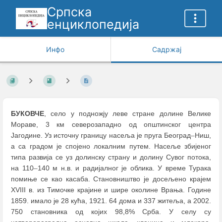
Српска
енциклопедија
Инфо
Садржај
БУКОВЧЕ
, село у подножју леве стране долине Велике
Мораве, 3 км северозападно од општинског центра
Јагодине. Уз источну границу насеља је пруга Београд
–
Ниш,
а са градом је спојено локалним путем. Насеље збијеног
типа развија се уз долинску страну и долину Сувог потока,
на 110
–
140 м н.в. и радијалног је облика. У време Турака
помиње се као касаба. Становништво је досељено крајем
XVIII в. из Тимочке крајине и шире околине Врања. Године
1859. имало је 28 кућа, 1921. 64 дома и 337 житеља, а 2002.
750 становника од којих 98,8% Срба. У селу су