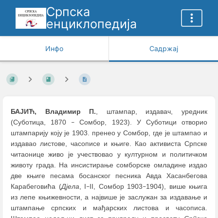
Српска
енциклопедија
Инфо
Садржај
БАЈИЋ, Владимир П.
, штампар, издавач, уредник
(Суботица, 1870
Сомбор, 1923). У Суботици отворио
–
штампарију коју је 1903. пренео у Сомбор, где је штампао и
издавао листове, часописе и књиге. Као активиста Српске
читаонице живо је учествовао у културном и политичком
животу града. На инсистирање сомборске омладине издао
две књиге песама босанског песника Авда Хасанбегова
Карабеговића (
Дјела
, I
II, Сомбор 1903
1904), више књига
–
–
из лепе књижевности, а највише је заслужан за издавање и
штампање српских и мађарских листова и часописа.