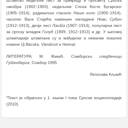
Штампао недељни лист за привреду и просвету
Српска
смотра
(1902
1903), недељник
Слогa
Косте Бугарског
–
(1905
1914), радикалско гласило
Наше коло
(1905
1914),
–
–
часопис Васе Стајића намењен омладини
Нови Србин
(1912
1913), дечји лист
Ластa
(1907
1914), популарни лист
–
–
за српску младеж
Голуб
(1909, 1912
1913) и др. У његовој
–
штампарији штампане су и мађарске и немачке локалне
новине
Úј Bácska
,
Vándorút
и
Heimat.
ЛИТЕРАТУРА: М. Жикић,
Сомборски следбеници
Гутенберга
, Сомбор 1995.
Лепосава Кљаић
*Текст је објављен у 1. књизи I тома Српске енциклопедије
(2010)
Enter
section
select