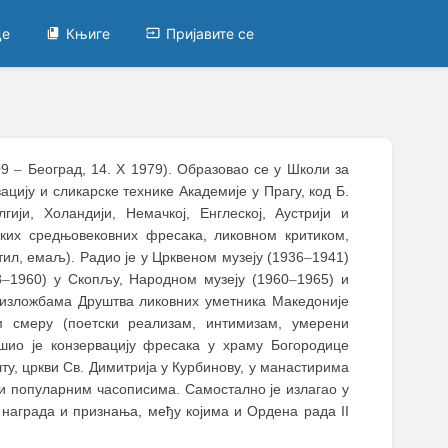
це
Књиге
Пријавите се
909
–
Београд, 14. X 1979). Образовао се у Школи за
ацију и сликарске технике Академије у Прагу, код Б.
гији, Холандији, Немачкој, Енглеској, Аустрији и
ских средњовековних фресака, ликовном критиком,
ил, емаљ). Радио је у Црквеном музеју (1936
–
1941)
8
–
1960) у Скопљу, Народном музеју (1960
–
1965) и
а изложбама Друштва ликовних уметника Македоније
м смеру (поетски реализам, интимизам, умерени
ршио је конзервацију фресака у храму Богородице
ту, цркви Св. Димитрија у Курбинову, у манастирима
 и популарним часописима. Самостално је излагао у
х награда и признања, међу којима и Ордена рада II