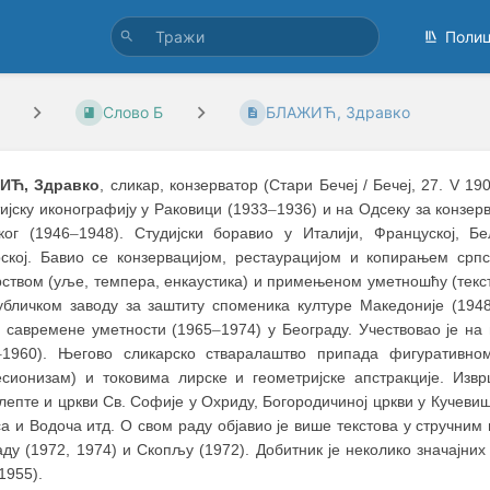
Поли
Слово Б
БЛАЖИЋ, Здравко
ИЋ, Здравко
, сликар, конзерватор (Стари Бечеј / Бечеј, 27. V 1
ијску иконографију у Раковици (1933
–
1936) и на Одсеку за конзерв
ког (1946
–
1948). Студијски боравио у Италији, Француској, Бел
ској. Бавио се конзервацијом, рестаурацијом и копирањем срп
ством (уље, темпера, енкаустика) и примењеном уметношћу (текст
убличком заводу за заштиту споменика културе Македоније (194
у савремене уметности (1965
–
1974) у Београду. Учествовао је н
–
1960). Његово сликарско стваралаштво припада фигуративно
есионизам) и токовима лирске и геометријске апстракције. Изв
епте и цркви Св. Софије у Охриду, Богородичиној цркви у Кучевиш
а и Водоча итд. О свом раду објавио је више текстова у стручним
ду (1972, 1974) и Скопљу (1972). Добитник је неколико значајни
1955).