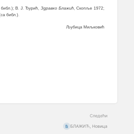
 библ.); В. Ј. Ђурић,
Здравко Блажић
, Скопље 1972;
(са библ.).
Љубица Миљковић
Следећи
БЛАЖИЋ, Новица