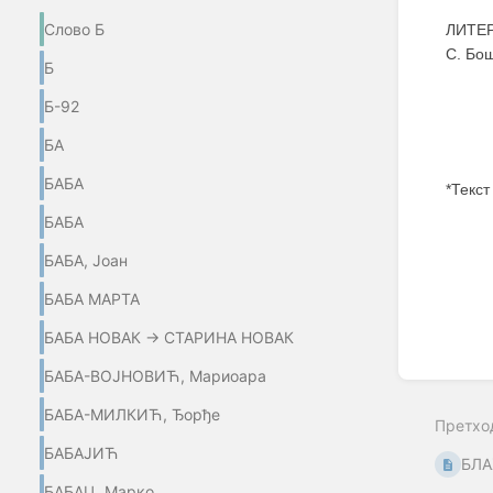
Слово Б
ЛИТЕР
С. Бо
Б
Б-92
БА
БАБА
*Текст
БАБА
Enter
section
БАБА, Јоан
select
mode
БАБА МАРТА
БАБА НОВАК → СТАРИНА НОВАК
БАБА-ВОЈНОВИЋ, Мариоара
БАБА-МИЛКИЋ, Ђорђе
Претхо
БАБАЈИЋ
БЛА
БАБАЦ, Марко