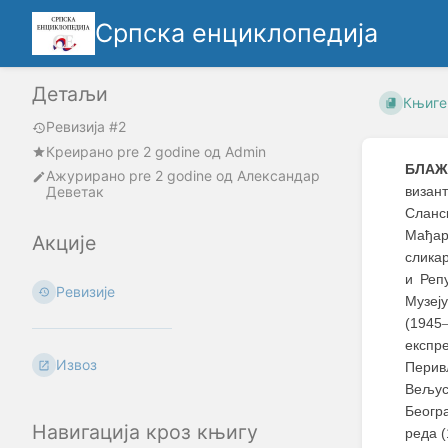
Српска енциклопедија
Детаљи
Књиге
Ревизија #2
Креирано
pre 2 godine
oд
Admin
БЛАЖ
Ажурирано
pre 2 godine
од
Александар
Деветак
визант
Сланс
Мађар
Акције
сликар
и Реп
Ревизије
Музеј
(1945
експр
Извоз
Перивл
Вељус
Београ
Навигација кроз књигу
реда (