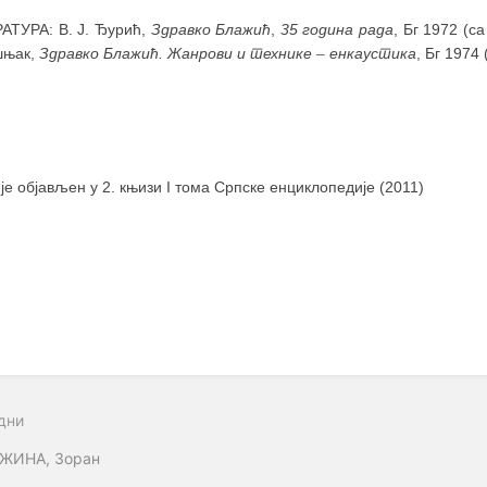
АТУРА: В. Ј. Ђурић,
Здравко Блажић
,
35 година рада
, Бг 1972 (са
шњак,
Здравко Блажић. Жанрови и технике
–
енкаустика
, Бг 1974 
 је објављен у 2. књизи I тома Српске енциклопедије (2011)
дни
ЖИНА, Зоран