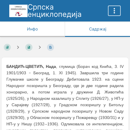
Српска
енциклопедија
Инфо
Садржај
БАНДИЋ-ЦВЕТИЋ, Нада
, глумица (Борач код Кнића, 3. IV
1901/1903
Београд, 1. XI 1945). Завршила три године
–
Глумачке школе у Београду. Дебитовала 1923. на сцени
Народног позоришта у Београду, где је две године радила
хонорарно, а потом играла у дружини Д. Животића
(1925/26), у Народном казалишту у Сплиту (1926/27), у НП-у
у Сарајеву (1927/28), у Градском позоришту у Битољу
(1928/29), у Српском народном позоришту у Новом Саду
(1929/30), у Обласном позоришту у Пожаревцу (1930/31) и у
НП-у у Нишу (1932--1936). Одликовала се интелигенцијом,