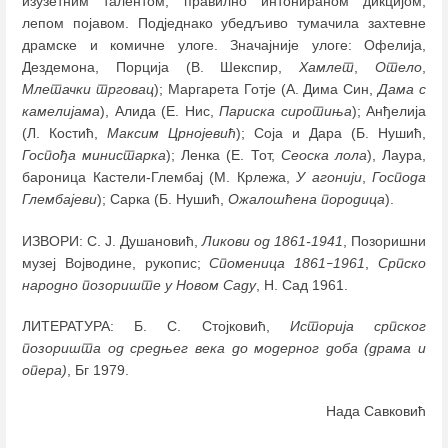
изузетним талентом, правилно интонираном дикцијом,
лепом појавом. Подједнако убедљиво тумачила захтевне
драмске и комичне улоге. Значајније улоге: Офелија,
Дездемона, Порција (В. Шекспир,
Хамлет
,
Отело
,
Млетачки трговац
); Маргарета Готје (А. Дима Син,
Дама с
камелијама
), Алида (Е. Нис,
Париска сиротиња
); Анђелија
(Л. Костић,
Максим Црнојевић
); Соја и Дара (Б. Нушић,
Госпођа министарка
); Ленка (Е. Тот,
Сеоска лола
), Лаура,
бароница Кастели-Глембај (М. Крлежа,
У агонији
,
Господа
Глембајеви
); Сарка (Б. Нушић,
Ожалошћена породица
).
ИЗВОРИ: С. Ј. Душановић,
Ликови од 1861-1941
, Позоришни
музеј Војводине, рукопис;
Споменица 1861
1961
,
Српско
–
народно позориште у Новом Саду
, Н. Сад 1961.
ЛИТЕРАТУРА: Б. С. Стојковић,
Историја српског
позоришта од средњег века до модерног доба (драма и
опера)
, Бг 1979.
Нада Савковић