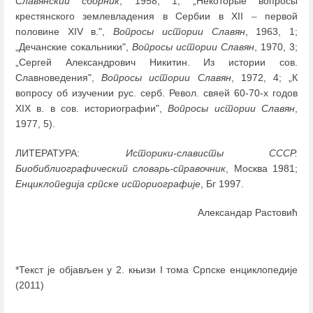
Славянский сборник
, 1958, 1; „Некоторые вопросы
крестянского землевладения в Сербии в XII
–
первой
половине XIV в.",
Вопросы истории Славян
, 1963, 1;
„Дечанские сокальники",
Вопросы истории Славян
, 1970, 3;
„Сергей Александрович Никитин. Из истории сов.
Славноведения",
Вопросы истории Славян
, 1972, 4; „К
вопросу об изучении рус. серб. Револ. свяей 60-70-х годов
XIX в. в сов. историографии",
Вопросы истории Славян
,
1977, 5).
ЛИТЕРАТУРА:
Историки-слависты СССР.
Биобиблиографический словарь-справочник
, Москва 1981;
Енциклопедија српске историографије
, Бг 1997.
Александар Растовић
*Текст је објављен у 2. књизи I тома Српске енциклопедије
(2011)