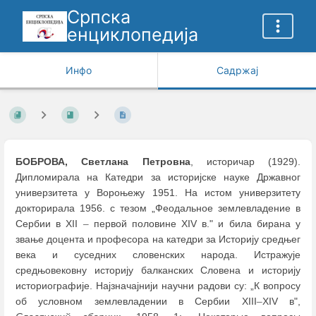
Српска
енциклопедија
Инфо
Садржај
БОБРОВА, Светлана
Петровна
, историчар (1929).
Дипломирала на Катедри за историјске науке Државног
универзитета у Вороњежу 1951. На истом универзитету
докторирала 1956. с тезом „Феодальное землевладение в
Сербии в XII
–
первой половине XIV в." и била бирана у
звање доцента и професора на катедри за Историју средњег
века и суседних словенских народа. Истражује
средњовековну историју балканских Словена и историју
историографије. Најзначајнији научни радови су: „К вопросу
об условном землевладении в Сербии XIII
–
XIV в",