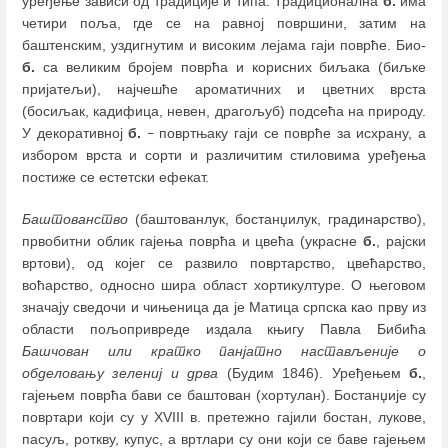
уређење зависи од традиције и типа. Традиционална
б.
има
четири поља, где се на равној површини, затим на
баштенским, уздигнутим и високим лејама гаји поврће. Био-
б.
са великим бројем поврћа и корисних биљака (биљке
пријатељи), најчешће ароматичних и цветних врста
(босиљак, кадифица, невен, драгољуб) подсећа на природу.
У декоративној
б.
повртњаку гаји се поврће за исхрану, а
–
избором врста и сорти и различитим стиловима уређења
постиже се естетски ефекат.
Баштованство
(баштованлук, бостанџилук, градинарство),
првобитни облик гајења поврћа и цвећа (украсне
б.
, рајски
вртови), од којег се развило повртарство, цвећарство,
воћарство, односно шира област хортикултуре. О његовом
значају сведочи и чињеница да је Матица српска као прву из
области пољопривреде издала књигу Павла Бибића
Башчован или кратко панјатно настављеније о
обделовању зелениј и дрва
(Будим 1846). Уређењем
б.
,
гајењем поврћа бави се баштован (хортулан). Бостанџије су
повртари који су у XVIII в. претежно гајили бостан, лукове,
пасуљ, роткву, купус, а вртлари су они који се баве гајењем