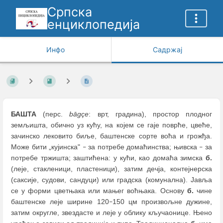
Српска
енциклопедија
Инфо
Садржај
БАШТА
(перс.
bāgçe
: врт, градина), простор плодног
земљишта, обично уз кућу, на којем се гаје поврће, цвеће,
зачинско лековито биље, баштенске сорте воћа и грожђа.
Може бити „кујинска"
за потребе домаћинства; њивска
за
–
–
потребе тржишта; заштићена: у кући, као домаћа зимска
б.
(леје, стакленици, пластеници), затим дечја, контејнерска
(саксије, судови, сандуци) или градска (комунална). Јавља
се у форми цветњака или мањег воћњака. Основу
б.
чине
баштенске леје ширине 120
150 цм произвољне дужине,
–
затим округле, звездасте и леје у облику кључаонице. Њено