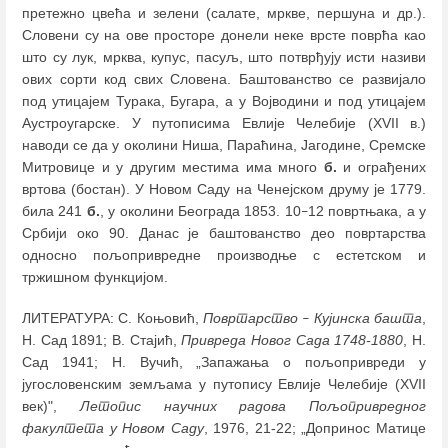
претежно цвећа и зелени (салате, мркве, першуна и др.).
Словени су на ове просторе донели неке врсте поврћа као
што су лук, мрква, купус, пасуљ, што потврђују исти називи
ових сорти код свих Словена. Баштованство се развијало
под утицајем Турака, Бугара, а у Војводини и под утицајем
Аустроугарске. У путописима Евлије Челебије (XVII в.)
наводи се да у околини Ниша, Параћина, Јагодине, Сремске
Митровице и у другим местима има много
б.
и ограђених
вртова (бостан). У Новом Саду на Ченејском друму је 1779.
била 241
б.
, у околини Београда 1853. 10
12 повртњака, а у
–
Србији око 90. Данас је баштованство део повртарства
односно пољопривредне производње с естетском и
тржишном функцијом.
ЛИТЕРАТУРА: С. Коњовић,
Повртарство
Кујинска башта
,
–
Н. Сад 1891; В. Стајић,
Привреда Новог Сада 1748-1880
, Н.
Сад 1941; Н. Вучић, „Запажања о пољопривреди у
југословенским земљама у путопису Евлије Челебије (XVII
век)",
Летопис научних радова Пољопривредног
факултета у Новом Саду
, 1976, 21-22; „Допринос Матице