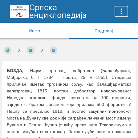
Српска
енциклопедија
Инфо
Садржај
БОЗДА, Наум
, трговац, добротвор (Балашђармат,
Мађарска, 6. II 1784
–
Пешта, 25. V 1853). Стекавши
приличан иметак трговином сољу, као балашђарматски
велетрговац 1815. постаје добротвор новооснованог
Народног школског фонда прилогом од 100 форинти,
заједно с братом Јованом који прилаже 500 форинти. У
Пешту се преселио 1818. и постао закупник понтонског
моста на Дунаву све док није саграђен ланчани мост између
Будима и Пеште. Купио је кућу преко пута Текелијанума и
постао имућан велетрговац. Захваљујући вези с познатом