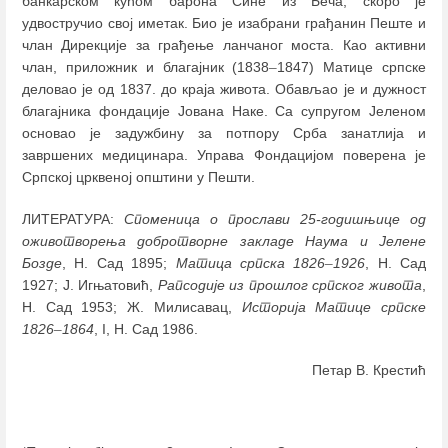
банкарском кућом барона Сине из Беча, скоро је
удвостручио свој иметак. Био је изабрани грађанин Пеште и
члан Дирекције за грађење ланчаног моста. Као активни
члан, приложник и благајник (1838
–
1847) Матице српске
деловао је од 1837. до краја живота. Обављао је и дужност
благајника фондације Јована Наке. Са супругом Јеленом
основао је задужбину за потпору Срба занатлија и
завршених медицинара. Управа Фондацијом поверена је
Српској црквеној општини у Пешти.
ЛИТЕРАТУРА:
Споменица о прослави 25-годишњице од
оживотворења добротворне закладе Наума и Јелене
Бозде
, Н. Сад 1895;
Матица српска 1826
–
1926
, Н. Сад
1927; Ј. Игњатовић,
Рапсодије из прошлог српског живота
,
Н. Сад 1953; Ж. Милисавац,
Историја Матице српске
1826
–
1864
, I, Н. Сад 1986.
Петар В. Крестић