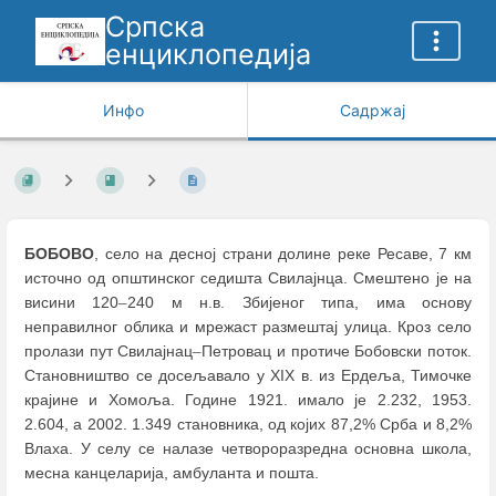
Српска
енциклопедија
Инфо
Садржај
БОБОВО
, село на десној страни долине реке Ресаве, 7 км
источно од општинског седишта Свилајнца. Смештено је на
висини 120
–
240 м н.в. Збијеног типа, има основу
неправилног облика и мрежаст размештај улица. Кроз село
пролази пут Свилајнац
–
Петровац и протиче Бобовски поток.
Становништво се досељавало у XIX в. из Ердеља, Тимочке
крајине и Хомоља. Године 1921. имало је 2.232, 1953.
2.604, а 2002. 1.349 становника, од којих 87,2% Срба и 8,2%
Влаха. У селу се налазе четвороразредна основна школа,
месна канцеларија, амбуланта и пошта.