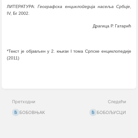
ЛИТЕРАТУРА:
Географска енциклопедија насеља Србије
,
IV, Бг 2002.
Драгица Р. Гатарић
*Текст је објављен у 2. књизи I тома Српске енциклопедије
(2011)
Enter
section
select
mode
Претходни
Следећи
БОБОВЊАК
БОБОЉУСЦИ