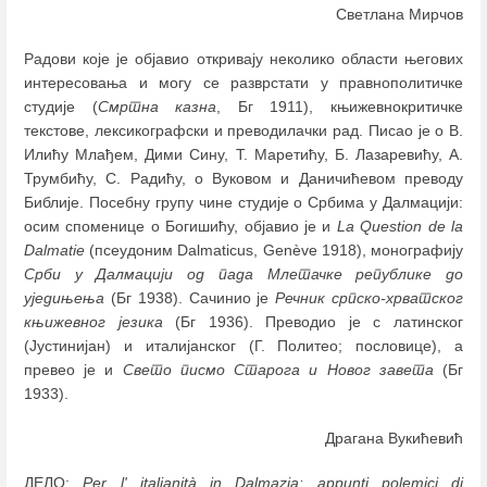
Светлана Мирчов
Радови које је објавио откривају неколико области његових
интересовања и могу се разврстати у правнополитичке
студије (
Смртна казна
, Бг 1911), књижевнокритичке
текстове, лексикографски и преводилачки рад. Писао је о В.
Илићу Млађем, Дими Сину, Т. Маретићу, Б. Лазаревићу, А.
Трумбићу, С. Радићу, о Вуковом и Даничићевом преводу
Библије. Посебну групу чине студије о Србима у Далмацији:
осим споменице о Богишићу, објавио је и
La Question de la
Dalmatie
(псеудоним Dalmaticus, Genève 1918), монографију
Срби у Далмацији од пада Млетачке републике до
уједињења
(Бг 1938). Сачинио је
Речник српско-хрватског
књижевног језика
(Бг 1936). Преводио је с латинског
(Јустинијан) и италијанског (Г. Политео; пословице), а
превео је и
Свето писмо Старога и Новог завета
(Бг
1933).
Драгана Вукићевић
ДЕЛО:
Per l' italianità in Dalmazia: appunti polemici di