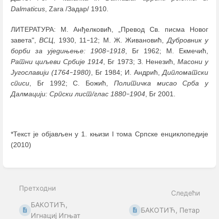
Dalmaticus
, Zara /Задар/ 1910.
ЛИТЕРАТУРА: М. Анђелковић, „Превод Св. писма Новог
завета",
ВСЦ
, 1930, 11
12; М. Ж. Живановић,
Дубровник у
–
борби за уједињење: 1908
1918
, Бг 1962; М. Екмечић,
–
Ратни циљеви Србије
1914
, Бг 1973; З. Ненезић,
Масони у
Југославији (1764
1980)
, Бг 1984; И. Андрић,
Дипломатски
–
списи
, Бг 1992; С. Божић,
Политичка мисао Срба у
Далмацији: Српски лист/глас 1880
1904
, Бг 2001.
–
*Текст је објављен у 1. књизи I тома Српске енциклопедије
(2010)
Enter
section
select
Претходни
mode
Следећи
БАКОТИЋ,
БАКОТИЋ, Петар
Игнациј Игњат