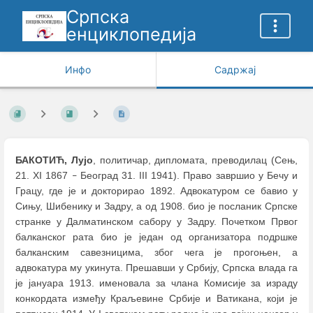
Српска
енциклопедија
Инфо
Садржај
БАКОТИЋ, Лујо
, политичар, дипломата, преводилац (Сењ,
21. XI 1867
Београд 31. III 1941). Право завршио у Бечу и
–
Грацу, где је и докторирао 1892. Адвокатуром се бавио у
Сињу, Шибенику и Задру, а од 1908. био је посланик Српске
странке у Далматинском сабору у Задру. Почетком Првог
балканског рата био је један од организатора подршке
балканским савезницима, због чега је прогоњен, а
адвокатура му укинута. Прешавши у Србију, Српска влада га
је јануара 1913. именовала за члана Комисије за израду
конкордата између Краљевине Србије и Ватикана, који је