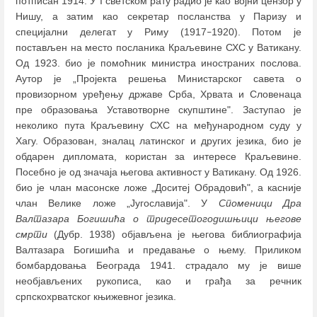
потписан 1914. У I светском рату радио је као војни цензор у
Нишу, а затим као секретар посланства у Паризу и
специјални делегат у Риму (1917
1920). Потом је
–
постављен на место посланика Краљевине СХС у Ватикану.
Од 1923. био је помоћник министра иностраних послова.
Аутор је „Пројекта решења Министарског савета о
провизорном уређењу државе Срба, Хрвата и Словенаца
пре образовања Уставотворне скупштине". Заступао је
неколико пута Краљевину СХС на међународном суду у
Хагу. Oбразован, зналац латинског и других језика, био је
обдарен дипломата, користан за интересе Краљевине.
Посебно је од значаја његова активност у Ватикану. Од 1926.
био је члан масонске ложе „Доситеј Обрадовић", а касније
члан Велике ложе „Југославија". У
Споменици Дра
Валтазара Богишића о тридесетогодишњици његове
смрти
(Дубр. 1938) објављена је његова библиографија
Валтазара Богишића и предавање о њему. Приликом
бомбардовања Београда 1941. страдало му је више
необјављених рукописа, као и грађа за речник
српскохрватског књижевног језика.