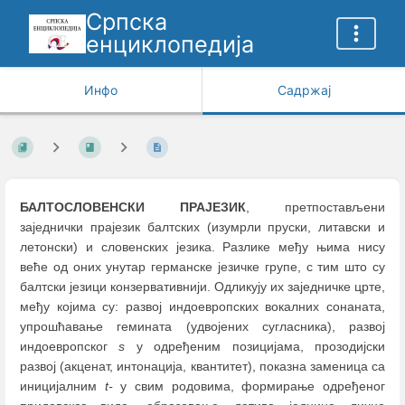
Српска
енциклопедија
Инфо
Садржај
БАЛТОСЛОВЕНСКИ ПРАЈЕЗИК
, претпостављени
заједнички прајезик балтских (изумрли пруски, литавски и
летонски) и словенских језика. Разлике међу њима нису
веће од оних унутар германске језичке групе, с тим што су
балтски језици конзервативнији. Одликују их заједничке црте,
међу којима су: развој индоевропских вокалних сонаната,
упрошћавање гемината (удвојених сугласника), развој
индоевропског
s
у одређеним позицијама, прозодијски
развој (акценат, интонација, квантитет), показна заменица са
иницијалним
t-
у свим родовима, формирање одређеног