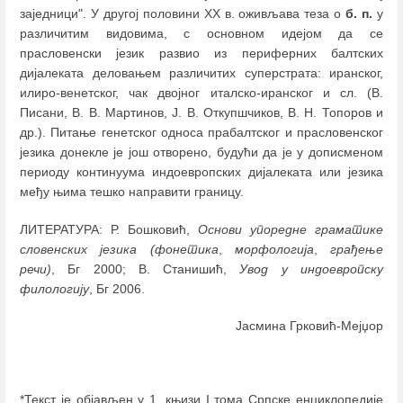
заједници". У другој половини XX в. оживљава теза о
б. п.
у
различитим видовима, с основном идејом да се
прасловенски језик развио из периферних балтских
дијалеката деловањем различитих суперстрата: иранског,
илиро-венетског, чак двојног италско-иранског и сл. (В.
Писани, В. В. Мартинов, Ј. В. Откупшчиков, В. Н. Топоров и
др.). Питање генетског односа прабалтског и прасловенског
језика донекле је још отворено, будући да је у дописменом
периоду континуума индоевропских дијалеката или језика
међу њима тешко направити границу.
ЛИТЕРАТУРА: Р. Бошковић,
Основи упоредне граматике
словенских језика (фонетика
,
морфологија
,
грађење
речи)
, Бг 2000; В. Станишић,
Увод у индоевропску
филологију
, Бг 2006.
Јасмина Грковић-Мејџор
*Текст је објављен у 1. књизи I тома Српске енциклопедије