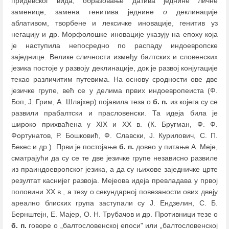
придевског вида, образовање датива једнине личне
заменице, замена генитива једнине
о
деклинације
аблативом, творбене и лексичке иновације, генитив уз
негацију и др. Морфолошке иновације указују на епоху која
је наступила непосредно по распаду индоевропске
заједнице. Велике сличности између балтских и словенских
језика постоје у развоју деклинације, док је развој конјугације
текао различитим путевима. На основу сродности ове две
језичке групе, већ се у делима првих индоевропеиста (Ф.
Боп, Ј. Грим, А. Шлајхер) појавила теза о
б. п.
из којега су се
развили прабалтски и прасловенски. Та идеја била је
широко прихваћена у XIX и XX в. (К. Бругман, Ф. Ф.
Фортунатов, Р. Бошковић, Ф. Славски, Ј. Курилович, С. П.
Бекес и др.). Први је постојање
б. п.
довео у питање А. Меје,
сматрајући да су се те две језичке групе независно развиле
из праиндоевропског језика, а да су њихове заједничке црте
резултат каснијег развоја. Мејеова идеја превладава у првој
половини XX в., а тезу о секундарној повезаности ових двеју
ареално блиских група заступали су Ј. Ендзелин, С. Б.
Бернштејн, Е. Мајер, О. Н. Трубачов и др. Противници тезе о
б. п.
говоре о „балтословенској епоси" или „балтословенској