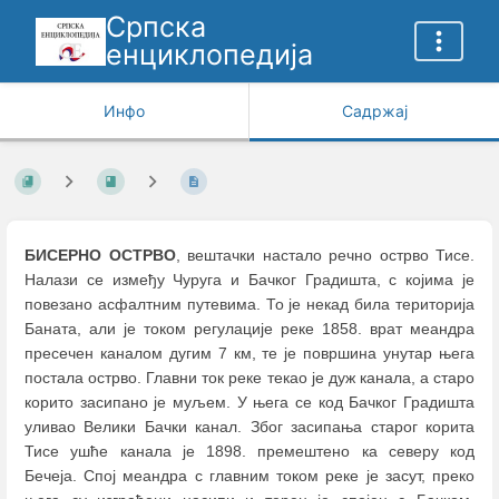
Српска
енциклопедија
Инфо
Садржај
БИСЕРНО ОСТРВО
, вештачки настало речно острво Тисе.
Налази се између Чуруга и Бачког Градишта, с којима је
повезано асфалтним путевима. То је некад била територија
Баната, али је током регулације реке 1858. врат меандра
пресечен каналом дугим 7 км, те је површина унутар њега
постала острво. Главни ток реке текао је дуж канала, а старо
корито засипано је муљем. У њега се код Бачког Градишта
уливао Велики Бачки канал. Због засипања старог корита
Тисе ушће канала је 1898. премештено ка северу код
Бечеја. Спој меандра с главним током реке је засут, преко