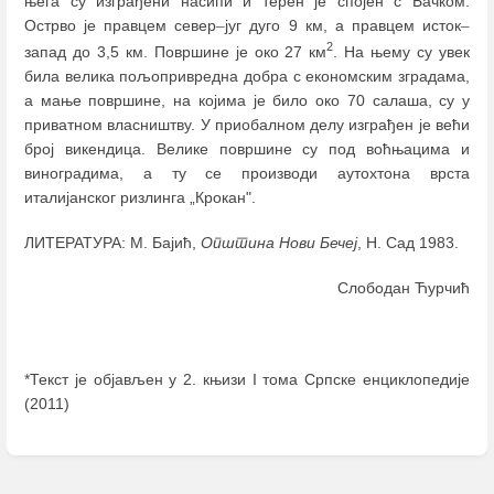
њега су изграђени насипи и терен је спојен с Бачком.
Острво је правцем север
–
југ дуго 9 км, а правцем исток
–
2
запад до 3,5 км. Површине је око 27 км
. На њему су увек
била велика пољопривредна добра с економским зградама,
а мање површине, на којима је било око 70 салаша, су у
приватном власништву. У приобалном делу изграђен је већи
број викендица. Велике површине су под воћњацима и
виноградима, а ту се производи аутохтона врста
италијанског ризлинга „Крокан".
ЛИТЕРАТУРА: М. Бајић,
Општина Нови Бечеј
, Н. Сад 1983.
Слободан Ћурчић
*Текст је објављен у 2. књизи I тома Српске енциклопедије
(2011)
Enter
section
select