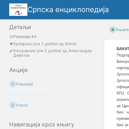
Српска енциклопедија
Детаљи
Књиге
Ревизија #4
Креирано
pre 2 godine
oд
Admin
БАКИ
Ажурирано
pre 2 godine
од
Александар
Деветак
Подго
Беогр
парти
Акције
Југос
Југос
Ревизије
офици
КПЈ. 
април
Извоз
за Цр
био ч
пуков
Навигација кроз књигу
био ј