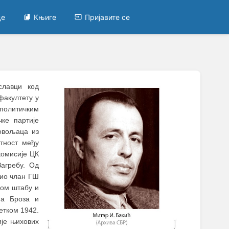
це
Књиге
Пријавите се
иславци код
факултету у
 политичким
ке партије
ровољаца из
атност међу
комисије ЦК
Загребу. Од
био члан ГШ
ном штабу и
па Броза и
етком 1942.
ије њихових