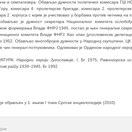
ача и симпатизера. Обављао дужности политичког комесара ГШ Н
Гору, комесара 4. пролетерске бригаде, комесара 2. пролетерске
ра 2. корпуса с којим је учествовао у борбама против четника на 
 обављао је дужност секретара Националног комитета ослобођ
ком формирања Владе ФНРЈ 1945. постао је њен генерални секрета
инационог комитета Владе ФНРЈ. Као члан југословенске делегац
 и 1952. Обављао многобројне дужности у Народној скупштини, ЦК
е чин генерал-потпуковника. Одликован је Орденом народног херој
РАТУРА:
Народни хероји Југославије
, I, Бг 1975;
Равногорска ис
ком рату 1939
1945
, Бг 1992.
–
 је објављен у 1. књизи I тома Српске енциклопедије (2010)
дни