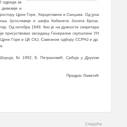
О одреда за
 дивизије и
простору Црне Горе, Херцеговине и Санџака. Од јуна
ења Југославије и шефа Кабинета Јосипа Броза.
р. Од октобра 1949. био је на дужности секретара
ије присуствовао заседању Генералне скупштине УН
 Црне Горе и ЦК СКЈ, Савезном одбору ССРНЈ и др.
а.
торија
, Бг 1992; Б. Петрановић,
Србија у Другом
Предраг Лажетић
Следећи