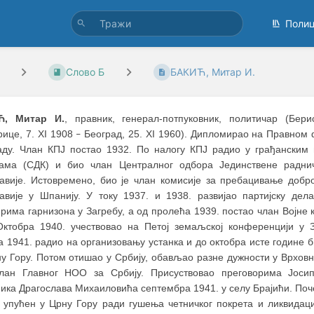
Поли
Слово Б
БАКИЋ, Митар И.
Ћ, Митар И.
, правник, генерал-потпуковник, политичар (Бер
рице, 7. XI 1908
Београд, 25. XI 1960). Дипломирао на Правном 
–
аду. Члан КПЈ постао 1932. По налогу КПЈ радио у грађанским
јама (СДК) и био члан Централног одбора Јединствене раднич
лавије. Истовремено, био је члан комисије за пребацивање доб
лавије у Шпанију. У току 1937. и 1938. развијао партијску дел
рима гарнизона у Загребу, а од пролећа 1939. постао члан Војне 
Октобра 1940. учествовао на Петој земаљској конференцији у 
а 1941. радио на организовању устанка и до октобра исте године 
ну Гору. Потом отишао у Србију, обављао разне дужности у Врхов
лан Главног НОО за Србију. Присуствовао преговорима Јоси
ника Драгослава Михаиловића септембра 1941. у селу Брајићи. Поч
е упућен у Црну Гору ради гушења четничког покрета и ликвидац