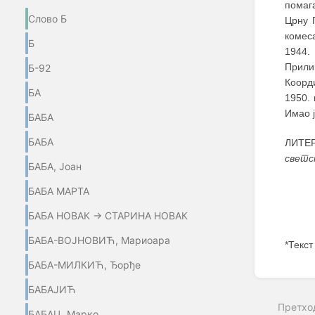
помаг
Слово Б
Црну 
комеса
Б
1944.
Прили
Б-92
Коорд
БА
1950.
Имао ј
БАБА
БАБА
ЛИТЕ
светс
БАБА, Јоан
БАБА МАРТА
БАБА НОВАК → СТАРИНА НОВАК
БАБА-ВОЈНОВИЋ, Мариоара
*Текст
БАБА-МИЛКИЋ, Ђорђе
Enter
section
БАБАЈИЋ
select
Претхо
mode
БАБАЦ, Марко