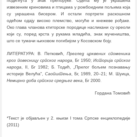
подигнута у знак препоруке. Одећа му је украшена
извезеним криновима и птицама у ромбоидним пољима која
су украшена бисером. И остали портрети раскошном
одећом одају високо племство, могуће и кнежеве рођаке.
Око глава чланова ктиторске породице насликани су ореоли
који су, поред крста у рукама младића, знак мучеништва,
што се тумачи њиховом погибијом у Косовском боју.
ЛИТЕРАТУРА: В. Петковић,
Преглед црквених споменика
кроз повесницу српског народа
, Бг 1950;
Историја српског
народа
, II, Бг 1982; Б. Тодић, „Прилог бољем познавању
историје Велућа",
Саопштења
, Бг, 1989, 20
–
21; М. Шуица,
Немирно доба српског средњег века
, Бг 2000.
Гордана Томовић
*Текст је објављен у 2. књизи I тома Српске енциклопедије
(2011)