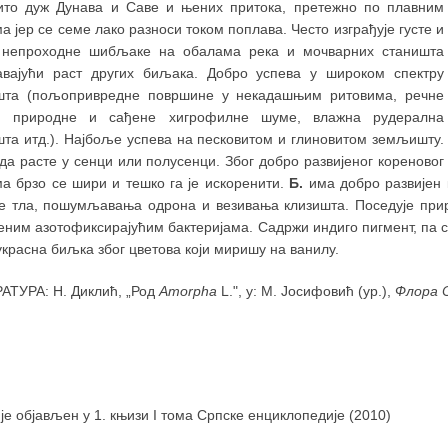
ито дуж Дунава и Саве и њених притока, претежно по плавним
 јер се семе лако разноси током поплава. Често изграђује густе и
 непроходне шибљаке на обалама река и мочварних станишта
авајући раст других биљака. Добро успева у широком спектру
шта (пољопривредне површине у некадашњим ритовима, речне
, природне и сађене хигрофилне шуме, влажна рудерална
шта итд.). Најбоље успева на песковитом и глиновитом земљишту.
а расте у сенци или полусенци. Због добро развијеног кореновог
ма брзо се шири и тешко га је искоренити.
Б.
има добро развијен 
је тла, пошумљавања одрона и везивања клизишта. Поседује прир
ним азотофиксирајућим бактеријама. Садржи индиго пигмент, па се
украсна биљка због цветова који миришу на ванилу.
АТУРА: Н. Диклић, „Род
Amorpha
L.", у: М. Јосифовић (ур.),
Флора 
 је објављен у 1. књизи I тома Српске енциклопедије (2010)