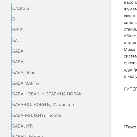
нароч
Слово Б
шумама
скоро
Б
спреч
стани
Б-92
обале
БА
стани
Може д
БАБА
систе
БАБА
ерози
одређе
БАБА, Јоан
и као 
БАБА МАРТА
ЛИТЕР
БАБА НОВАК → СТАРИНА НОВАК
БАБА-ВОЈНОВИЋ, Мариоара
БАБА-МИЛКИЋ, Ђорђе
БАБАЈИЋ
*Текст
БАБАЦ, Марко