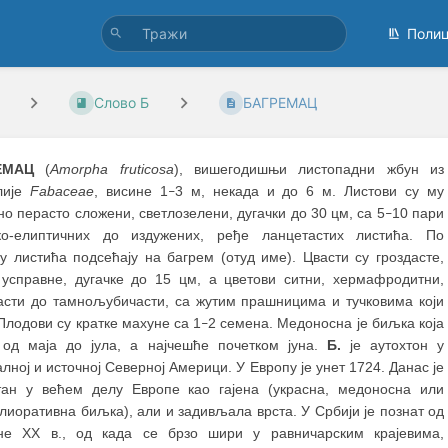
Поли
Слово Б
БАГРЕМАЦ
ЕМАЦ
(
Amorpha fruticosa
), вишегодишњи листопадни жбун из
лије
Fabaceae
, висине 1
3 м, некада и до 6 м. Листови су му
–
о перасто сложени, светлозелени, дугачки до 30 цм, са 5
10 пари
–
ико-елиптичних до издужених, ређе ланцетастих листића. По
у листића подсећају на багрем (отуд име). Цвасти су гроздасте,
, усправне, дугачке до 15 цм, а цветови ситни, хермафродитни,
асти до тамнољубичасти, са жутим прашницима и тучковима који
Плодови су кратке махуне са 1
2 семена. Медоносна је биљка која
–
 од маја до јула, а најчешће почетком јуна.
Б.
је аутохтон у
лној и источној Северној Америци. У Европу је унет 1724. Данас је
тан у већем делу Европе као гајена (украсна, медоносна или
иоративна биљка), али и задивљала врста. У Србији је познат од
не XX в., од када се брзо шири у равничарским крајевима,