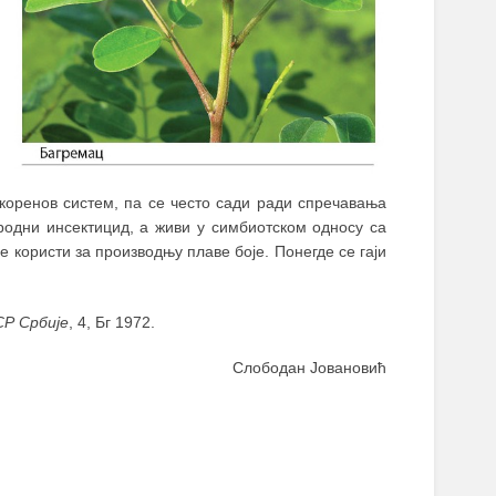
коренов систем, па се често сади ради спречавања
одни инсектицид, а живи у симбиотском односу са
 користи за производњу плаве боје. Понегде се гаји
СР Србије
, 4, Бг 1972.
Слободан Јовановић