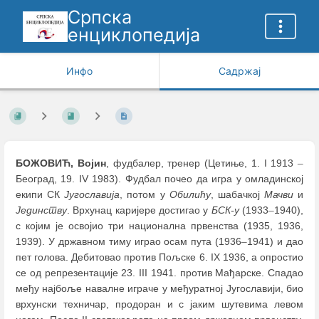
Српска
енциклопедија
Инфо
Садржај
БОЖОВИЋ, Војин
, фудбалер, тренер (Цетиње, 1. I 1913
–
Београд, 19. IV 1983). Фудбал почео да игра у омладинској
екипи СК
Југославија
, потом у
Обилићу
, шабачкој
Мачви
и
Јединству
. Врхунац каријере достигао у
БСК-у
(1933
–
1940),
с којим је освојио три национална првенства (1935, 1936,
1939). У државном тиму играо осам пута (1936
–
1941) и дао
пет голова. Дебитовао против Пољске 6. IX 1936, а опростио
се од репрезентације 23. III 1941. против Мађарске. Спадао
међу најбоље навалне играче у међуратној Југославији, био
врхунски техничар, продоран и с јаким шутевима левом