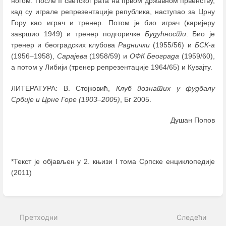
ногом. После II свeтског рата на првом државном првенству,
кад су играле репрезентације република, наступао за Црну
Гору као играч и тренер. Потом је био играч (каријеру
завршио 1949) и тренер подгоричке
Будућности
. Био је
тренер и београдских клубова
Раднички
(1955/56) и
БСК-а
(1956
–
1958),
Сарајева
(1958/59) и
ОФК Београда
(1959/60),
а потом у Либији (тренер репрезентације 1964/65) и Кувајту.
ЛИТЕРАТУРА: В. Стојковић,
Клуб познатих у фудбалу
Србије и Црне Горе (1903
–
2005)
, Бг 2005.
Душан Попов
*Текст је објављен у 2. књизи I тома Српске енциклопедије
(2011)
Enter
section
select
Претходни
Следећи
mode