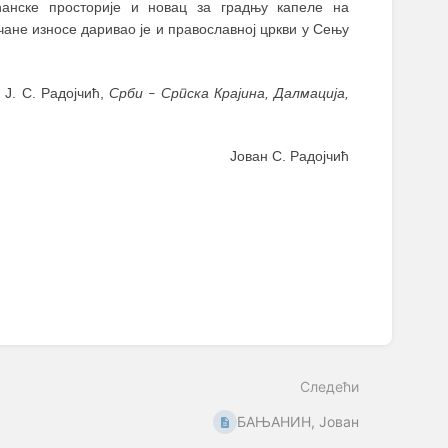
ћанске просторије и новац за градњу капеле на
чане износе даривао је и православној цркви у Сењу
 Ј. С. Радојчић,
Срби
Српска Крајина, Далмација,
–
Јован С. Радојчић
Следећи
БАЊАНИН, Јован