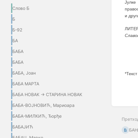
Јулке
Слово Б
правос
и друг
Б
ЛИТЕР
Б-92
Славо
БА
БАБА
БАБА
БАБА, Јоан
*Текст
БАБА МАРТА
Enter
section
БАБА НОВАК → СТАРИНА НОВАК
select
mode
БАБА-ВОЈНОВИЋ, Мариоара
БАБА-МИЛКИЋ, Ђорђе
Претхо
БАБАЈИЋ
БА
БАБАЦ, Марко