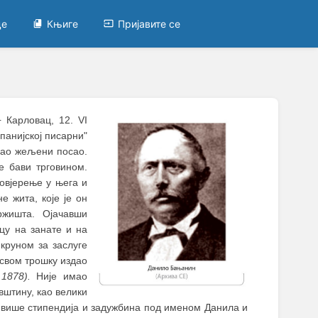
це
Књиге
Пријавите се
Карловац, 12. VI
–
панијској писарни"
ашао жељени посао.
е бави трговином.
повјерење у њега и
е жита, које је он
жишта. Ојачавши
цу на занате и на
круном за заслуге
свом трошку издао
 1878
).
Није имао
авштину, као велики
а више стипендија и задужбина под именом Данила и