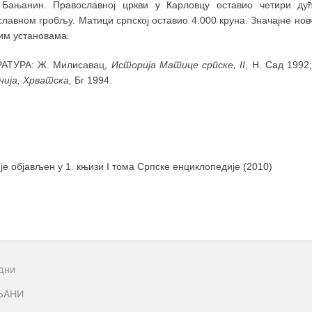
 Бањанин. Православној цркви у Карловцу оставио четири ду
лавном гробљу. Матици српској оставио 4.000 круна. Значајне нов
им установама.
АТУРА: Ж. Милисавац,
Историја Матице српске, II
, Н. Сад 1992;
нија, Хрватска,
Бг 1994.
 је објављен у 1. књизи I тома Српске енциклопедије (2010)
дни
ЊАНИ