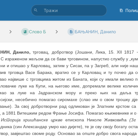
Поли
Слово Б
БАЊАНИН, Данило
НИН, Данило,
трговац, добротвор (Јошани, Лика, 15. XII 1817
 С израженом жељом да се бави трговином, напустио службу у „кум
ни и отишао у Карловац, затим у Сисак, па у Загреб, али није н
зив трговца Васе Барака, вратио се у Карловац и ту почео да с
вао највише с трговцима житом из Баната, који су имали велико 
рловачке луке на Купи, на његово име, допремали велике количин
мао за луке на Јадранском мору и преко њих на даља тр
сијски, несебично помагао сиромахе (слао им о свом трошку дје
вање). За свој добротворни рад одликован је Златним крстом са 
), а 1881 Витешким редом Фрање Јосифа. Помагао књижевнике и о 
у
Историја хришћанске цркве
епископа Николе Живковића
(
Зг
ника (син Александар умро као дијете), те је сву своју богату ост
твор, завјештао своме роду. Основао за опште добро свога народ