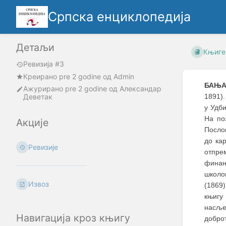
Српска енциклопедија
Детаљи
Књиге
Ревизија #3
Креирано
pre 2 godine
oд
Admin
БАЊА
Ажурирано
pre 2 godine
од
Александар
Деветак
1891).
у Удби
На по
Акције
Посло
до ка
Ревизије
отпре
финан
школо
Извоз
(1869
књиг
насљед
Навигација кроз књигу
добро