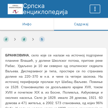
Српска
енциклопедија
Инфо
Садржај
БРАНКОВИНА
, село које се налази на источној подгорини
планине Влашић, у долини Школског потока, притоке реке
Рабас. Удаљено је 10 км северно од општинског седишта
Ваљева. Дисперзивног је типа, простире се по странама
долине на 220
–
370 м н.в. и чине га четири засеока. На
источној периферији пролази пут Шабац
–
Ваљево. Помиње
се 1528. Становништво се досељавало крајем XVII, током
XVIII и почетком XIX в. из Босне, Полимља, Азбуковице и
околних насеља. Село је 1828. имало 28 домова, 1921. 60
домова и 471 житеља, а 2002. 573 становника, од којих 96%