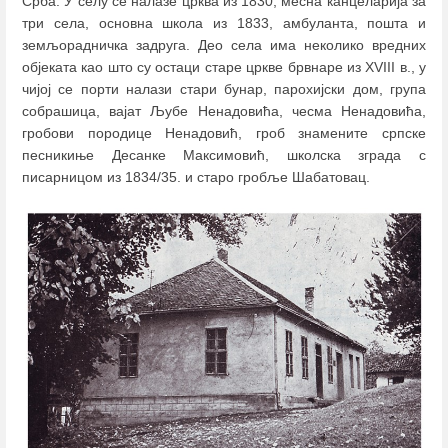
Срба. У селу се налазе црква из 1830, месна канцеларија за
три села, основна школа из 1833, амбуланта, пошта и
земљорадничка задруга. Део села има неколико вредних
објеката као што су остаци старе цркве брвнаре из XVIII в., у
чијој се порти налази стари бунар, парохијски дом, група
собрашица, вајат Љубе Ненадовића, чесма Ненадовића,
гробови породице Ненадовић, гроб знамените српске
песникиње Десанке Максимовић, школска зграда с
писарницом из 1834/35. и старо гробље Шабатовац.