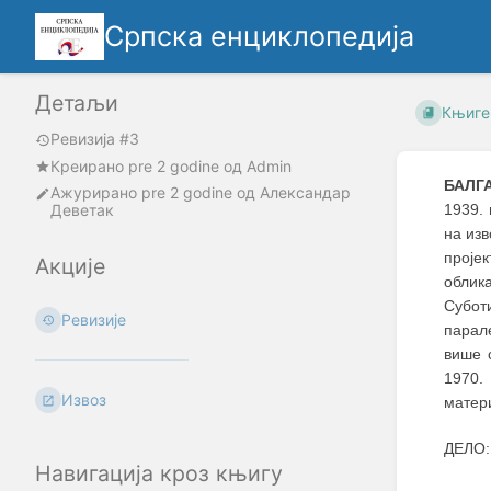
Српска енциклопедија
Детаљи
Књиге
Ревизија #3
Креирано
pre 2 godine
oд
Admin
БАЛГА
Ажурирано
pre 2 godine
од
Александар
Деветак
1939. 
на изв
проје
Акције
облик
Суботи
Ревизије
парал
више 
1970.
Извоз
матери
ДЕЛО: 
Навигација кроз књигу