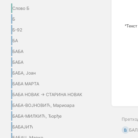
Слово Б
Б
*Текст
Б-92
Enter
БА
section
select
БАБА
mode
БАБА
БАБА, Јоан
БАБА МАРТА
БАБА НОВАК → СТАРИНА НОВАК
БАБА-ВОЈНОВИЋ, Мариоара
БАБА-МИЛКИЋ, Ђорђе
Претхо
БАБАЈИЋ
БАЛ
БАБАЦ, Марко