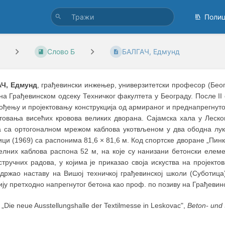
Поли
Слово Б
БАЛГАЧ, Едмунд
Ч, Едмунд
, грађевински инжењер, универзитетски професор (Бео
на Грађевинском одсеку Техничког факултета у Београду. После II
ођењу и пројектовању конструкција од армираног и преднапрегнуто
ктовања висећих кровова великих дворана. Сајамска хала у Леско
а са ортогоналном мрежом каблова укотвљеном у два ободна лука.
ци (1969) са распонима 81,6 × 81,6 м. Код спортске дворане „Пинк
елних каблова распона 52 м, на које су нанизани бетонски елеме
стручних радова, у којима је приказао своја искуства на пројект
 држао наставу на Вишој техничкој грађевинској школи (Суботица
ју претходно напрегнутог бетона као проф. по позиву на Грађевин
„Die neue Ausstellungshalle der Textilmesse in Leskovac",
Beton- und