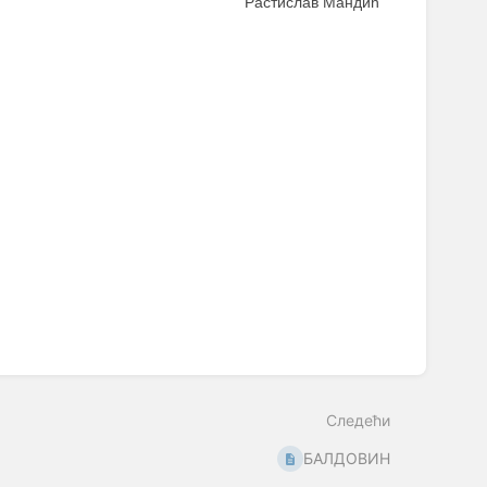
Растислав Мандић
Следећи
БАЛДОВИН