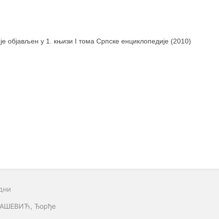
 је објављен у 1. књизи I тома Српске енциклопедије (2010)
дни
АШЕВИЋ, Ђорђе