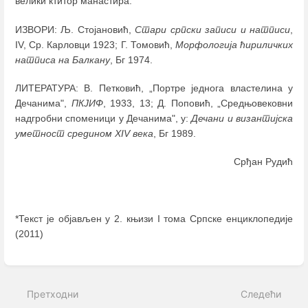
велики ктитор манастира.
ИЗВОРИ: Љ. Стојановић,
Стари српски записи и натписи
,
IV, Ср. Карловци 1923; Г. Томовић,
Морфологија ћириличких
натписа на Балкану
, Бг 1974.
ЛИТЕРАТУРА: В. Петковић, „Портре једнога властелина у
Дечанима",
ПКЈИФ
, 1933, 13; Д. Поповић, „Средњовековни
надгробни споменици у Дечанима", у:
Дечани и византијска
уметност средином XIV века
, Бг 1989.
Срђан Рудић
*Текст је објављен у 2. књизи I тома Српске енциклопедије
(2011)
Enter
section
select
Претходни
Следећи
mode