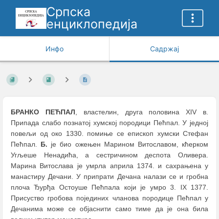
Српска
енциклопедија
Инфо
Садржај
БРАНКО ПЕЋПАЛ
, властелин, друга половина XIV в.
Припада слабо познатој хумској породици Пећпал. У једној
повељи од око 1330. помиње се епископ хумски Стефан
Пећпал.
Б.
је био ожењен Марином Витославом, кћерком
Угљеше Ненадића, а сестричином деспота Оливера.
Марина Витослава је умрла априла 1374. и сахрањена у
манастиру Дечани. У припрати Дечана налази се и гробна
плоча Ђурђа Остоуше Пећпала који је умро 3. IX 1377.
Присуство гробова појединих чланова породице Пећпал у
Дечанима може се објаснити само тиме да је она била