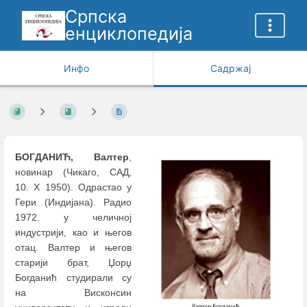
Српска
енциклопедија
Инфо
Садржај
БОГДАНИЋ, Валтер
,
новинар (Чикаго, САД,
10. X 1950). Oдрастао у
Гери (Индијана). Радио
1972. у челичној
индустрији, као и његов
отац. Валтер и његов
старији брат, Џорџ
Богданић студирали су
на Висконсин