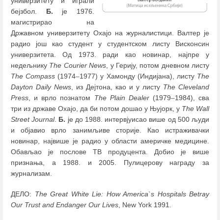
универзитету и играли
бејзбол.
Б.
је 1976.
магистрирао на
Државном универзитету Охајо на журналистици. Валтер је
радио још као студент у студентском листу Висконсин
универзитета. Од 1973. ради као новинар, најпре у
недељнику
The Courier News
, у Герију, потом дневном листу
The Compass
(1974
–
1977) у Хамонду (Индијана), листу
The
Dayton Daily News
, из Дејтона, као и у листу
The Cleveland
Press
, и врло познатом
The Plain Dealer
(1979
–
1984), сва
три из државе Охајо, да би потом дошао у Њујорк, у
The Wall
Street Journal
.
Б.
је до 1988. интервјуисао више од 500 људи
и објавио врло занимљиве сторије. Као истраживачки
новинар, највише је радио у области америчке медицине.
Обављао је послове ТВ продуцента. Добио је више
признања, а 1988. и 2005. Пулицерову награду за
журнализам.
ДЕЛО:
The Great White Lie: How America`s Hospitals Betray
Our Trust and Endanger Our Lives
, New York 1991.