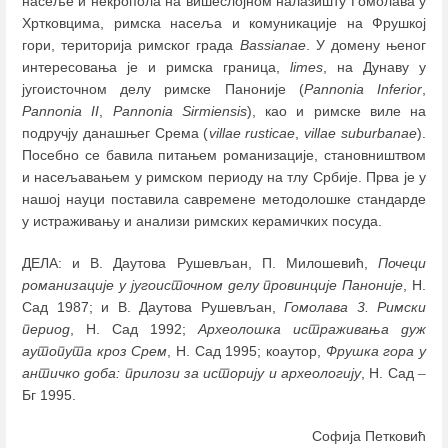
насеље и некропола на вишеслојном налазишту Гомолава у
Хртковцима, римска насеља и комуникације на Фрушкој
гори, територија римског града
Bassianae
. У домену њеног
интересовања је и римска граница,
limes
, на Дунаву у
југоисточном делу римске Паноније (
Pannonia Inferior
,
Pannonia II
,
Pannonia Sirmiensis
), као и римске виле на
подручју данашњег Срема (
villae rusticae
,
villae suburbanae
).
Посебно се бавила питањем романизације, становништвом
и насељавањем у римском периоду на тлу Србије. Прва је у
нашој науци поставила савремене методолошке стандарде
у истраживању и анализи римских керамичких посуда.
ДЕЛА: и В. Даутова Рушевљан, П. Милошевић,
Почеци
романизације у југоисточном делу провинције Паноније
, Н.
Сад 1987; и В. Даутова Рушевљан,
Гомолава 3. Римски
период
, Н. Сад 1992;
Археолошка истраживања дуж
аутопута кроз Срем
, Н. Сад 1995; коаутор,
Фрушка гора у
античко доба: прилози за историју и археологију
, Н. Сад
–
Бг 1995.
Софија Петковић