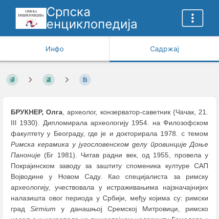
Српска
енциклопедија
Инфо
Садржај
БРУКНЕР, Олга
, археолог, конзерватор-саветник (Чачак, 21.
III 1930). Дипломирала археологију 1954. на Филозофском
факултету у Београду, где је и докторирала 1978. с темом
Римска керамика у југословенском делу провинције Доње
Паноније
(Бг 1981). Читав радни век, од 1955, провела у
Покрајинском заводу за заштиту споменика културе САП
Војводине у Новом Саду. Као специјалиста за римску
археологију, учествовала у истраживањима најзначајнијих
налазишта овог периода у Србији, међу којима су: римски
град
Sirmium
у данашњој Сремској Митровици, римско