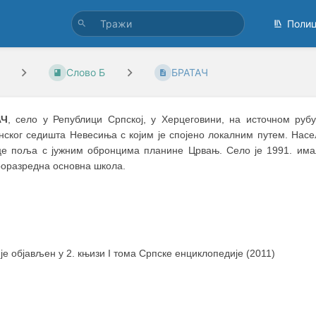
Поли
Слово Б
БРАТАЧ
АЧ
, село у Републици Српској, у Херцеговини, на источном ру
нског седишта Невесиња с којим је спојено локалним путем. Насе
це поља с јужним обронцима планине Црвањ. Село је 1991. имало
роразредна основна школа.
 је објављен у 2. књизи I тома Српске енциклопедије (2011)