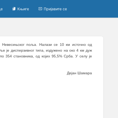
це
Књиге
Пријавите се
бу Невесињског поља. Налази се 10 км источно од
ље је дисперзивног типа, издужено на око 4 км дуж
 354 становника, од којих 95,5% Срба. У селу је
Дејан Шамара