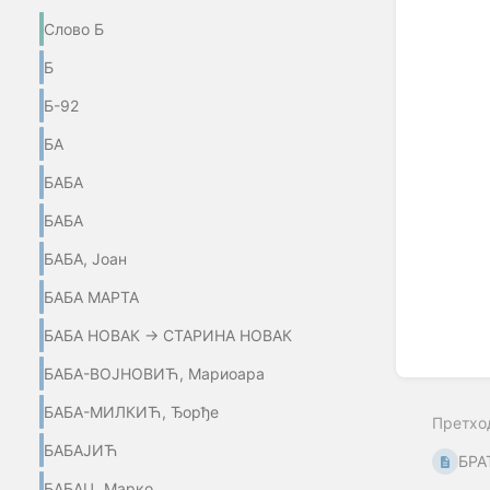
mode
Слово Б
Б
Б-92
БА
БАБА
БАБА
БАБА, Јоан
БАБА МАРТА
БАБА НОВАК → СТАРИНА НОВАК
БАБА-ВОЈНОВИЋ, Мариоара
БАБА-МИЛКИЋ, Ђорђе
Претхо
БАБАЈИЋ
БРА
БАБАЦ, Марко