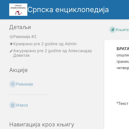
Српска енциклопедија
Детаљи
Књиге
Ревизија #2
Креирано
pre 2 godine
oд
Admin
БРАТ
Ажурирано
pre 2 godine
од
Александар
Деветак
општи
грани
четво
Акције
Ревизије
*Текст
Извоз
Enter
section
Навигација кроз књигу
select