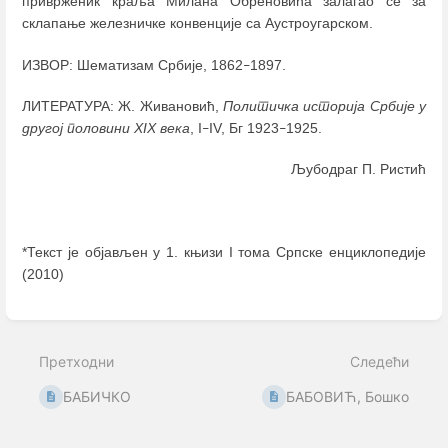
приврженик краља Милана Обреновића залагао се за
склапање железничке конвенције са Аустроугарском.
ИЗВОР: Шематизам Србије, 1862
1897.
–
ЛИТЕРАТУРА: Ж. Живановић,
Политичка историја Србије у
другој половини XIX века
, I
IV, Бг 1923
1925.
–
–
Љубодраг П. Ристић
*Текст је објављен у 1. књизи I тома Српске енциклопедије
(2010)
Enter
section
select
Претходни
Следећи
mode
БАБИЧКО
БАБОВИЋ, Бошко