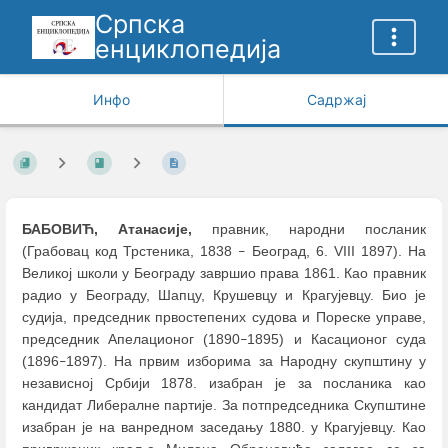
Српска
енциклопедија
Инфо
Садржај
БАБОВИЋ, Атанасије,
правник, народни посланик
(Грабовац код Трстеника, 1838
Београд, 6. VIII 1897). На
–
Великој школи у Београду завршио права 1861. Као правник
радио у Београду, Шапцу, Крушевцу и Крагујевцу. Био је
судија, председник првостепених судова и Пореске управе,
председник Апелационог (1890
1895) и Касационог суда
–
(1896
1897). На првим изборима за Народну скупштину у
–
независној Србији 1878. изабран је за посланика као
кандидат Либералне партије. За потпредседника Скупштине
изабран је на ванредном заседању 1880. у Крагујевцу. Као