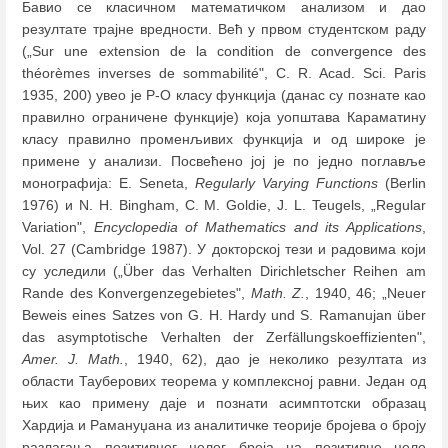
Бавио се класичном математичком анализом и дао
резултате трајне вредности. Већ у првом студентском раду
(„Sur une extension de la condition de convergence des
théorèmes inverses de sommabilité", C. R. Acad. Sci. Paris
1935, 200) увео је Р-О класу функција (данас су познате као
правилно ограничене функције) која уопштава Караматину
класу правилно променљивих функција и од широке је
примене у анализи. Посвећено јој је по једно поглавље
монографија: E. Seneta,
Regularly Varying Functions
(Berlin
1976) и N. H. Bingham, C. M. Goldie, J. L. Teugels, „Regular
Variation",
Encyclopedia of Mathematics and its Applications
,
Vol. 27 (Cambridge 1987). У докторској тези и радовима који
су уследили („Über das Verhalten Dirichletscher Reihen am
Rande des Konvergenzegebietes",
Math. Z.
, 1940, 46; „Neuer
Beweis eines Satzes von G. H. Hardy und S. Ramanujan über
das asymptotische Verhalten der Zerfällungskoeffizienten",
Amer. J. Math.
, 1940, 62), дао је неколико резултата из
области Тауберових теорема у комплексној равни. Један од
њих као примену даје и познати асимптотски образац
Хардија и Рамануџана из аналитичке теорије бројева о броју
разлагања позитивног целог броја на позитивне целе