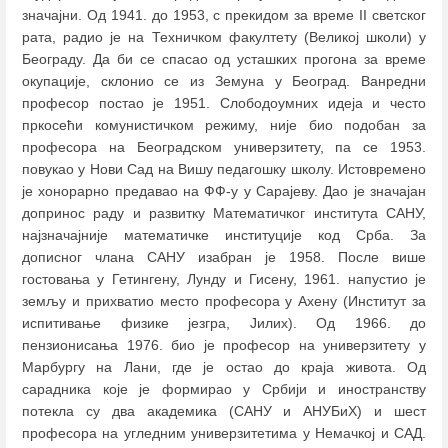
значајни. Од 1941. до 1953, с прекидом за време II светског
рата, радио је на Техничком факултету (Великој школи) у
Београду. Да би се спасао од усташких прогона за време
окупације, склонио се из Земуна у Београд. Ванредни
професор постао је 1951. Слободоумних идеја и често
пркосећи комунистичком режиму, није био подобан за
професора на Београдском универзитету, па се 1953.
повукао у Нови Сад на Вишу педагошку школу. Истовремено
је хонорарно предавао на ФФ-у у Сарајеву. Дао је значајан
допринос раду и развитку Математичког института САНУ,
најзначајније математичке институције код Срба. За
дописног члана САНУ изабран је 1958. После више
гостовања у Гетингену, Лунду и Гисену, 1961. напустио је
земљу и прихватио место професора у Ахену (Институт за
испитивање физике језгра, Јилих). Од 1966. до
пензионисања 1976. био је професор на универзитету у
Марбургу на Лани, где је остао до краја живота. Од
сарадника које је формирао у Србији и иностранству
потекла су два академика (САНУ и АНУБиХ) и шест
професора на угледним универзитетима у Немачкој и САД.