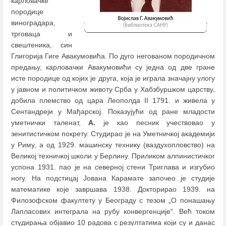
карловачке
породице
виноградара,
трговаца и
свештеника, син
Глигорија Гиге Авакумовића. По дуго негованом породичном
предању, карловачки Авакумовићи су једна од две гране
исте породице од којих је друга, која је играла значајну улогу
у јавном и политичком животу Срба у Хабзбуршком царству,
добила племство од цара Леополда II 1791. и живела у
Сентандреји у Мађарској. Показујући од ране младости
уметнички таленат,
А.
је као песник учествовао у
зенитистичком покрету. Студирао је на Уметничкој академији
у Риму, а од 1929. машинску технику (ваздухопловство) на
Великој техничкој школи у Берлину. Приликом алпинистичког
успона 1931. пао је на северној стени Триглава и изгубио
ногу. На подстицај Јована Карамате започео је студије
математике које завршава 1938. Докторирао 1939. на
Филозофском факултету у Београду с тезом „О понашању
Лапласових интеграла на рубу конвергенције". Већ током
студирања објавио 10 радова с резултатима који су и данас