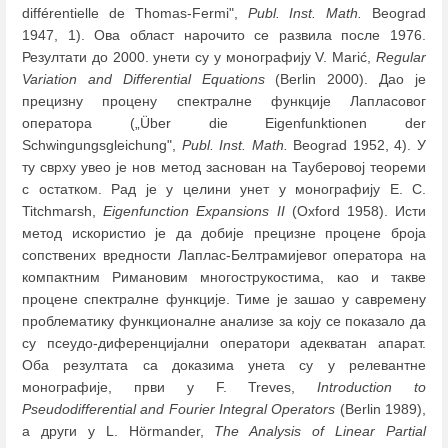
différentielle de Thomas-Fermi",
Publ. Inst. Math.
Beograd
1947, 1). Ова област нарочито се развила после 1976.
Резултати до 2000. унети су у монографију V. Marić,
Regular
Variation and Differential Equations
(Berlin 2000). Дао је
прецизну процену спектралне функције Лапласовог
оператора („Über die Eigenfunktionen der
Schwingungsgleichung",
Publ. Inst. Math.
Beograd 1952, 4). У
ту сврху увео је нов метод заснован на Тауберовој теореми
с остатком. Рад је у целини унет у монографију E. C.
Titchmarsh,
Eigenfunction Expansions II
(Oxford 1958). Исти
метод искористио је да добије прецизне процене броја
сопствених вредности Лаплас-Белтрамијевог оператора на
компактним Римановим многострукостима, као и такве
процене спектралне функције. Тиме је зашао у савремену
проблематику функционалне анализе за коју се показало да
су псеудо-диференцијални оператори адекватан апарат.
Оба резултата са доказима унета су у релевантне
монографије, први у F. Treves,
Introduction to
Pseudodifferential and Fourier Integral Operators
(Berlin 1989),
а други у L. Hörmander,
The Analysis of Linear Partial