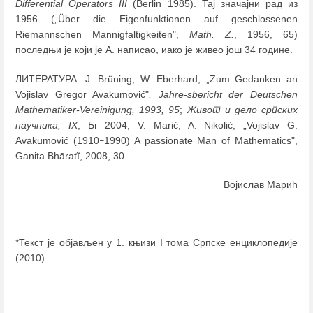
Differential Operators III
(Berlin 1985). Тај значајни рад из
1956 („Über die Eigenfunktionen auf geschlossenen
Riemannschen Mannigfaltigkeiten",
Math. Z.
, 1956, 65)
последњи је који је А. написао, иако је живео још 34 године.
ЛИТЕРАТУРА: J. Brüning, W. Eberhard, „Zum Gedanken an
Vojislav Gregor Avakumović"
, Jahre-sbericht der Deutschen
Mathematiker-Vereinigung, 1993, 95
;
Живот и дело српских
научника, IX
, Бг 2004; V. Marić, A. Nikolić, „Vojislav G.
Avakumović (1910
1990) A passionate Man of Mathematics",
–
Ganita Bhāratĩ, 2008, 30.
Војислав Марић
*Текст је објављен у 1. књизи I тома Српске енциклопедије
(2010)