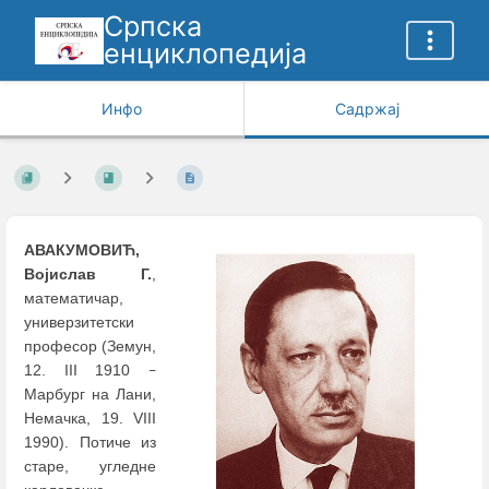
Српска
енциклопедија
Инфо
Садржај
АВАКУМОВИЋ,
Војислав Г.
,
математичар,
универзитетски
професор (Земун,
12. III 1910
–
Марбург на Лани,
Немачка, 19. VIII
1990). Потиче из
старе, угледне