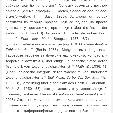
сабирке („partitio numerorum"). Основни резултат с доказом
објављен је у монографији G. Doetch,
Handbuch der Laplace-
Transformation
, I--III (Basel 1950). Запажени су његови
резултати из теорије бројева, који се односе на просте
делитеље у аритметичкој прогресији („Über die Anzahl der
Zahlen = - 1 (mod d) die keinen Primteiler derselben Form
haben",
Publ. Inst. Math.
Beograd 1937, 6/7), а његов
допринос забележен је у монографији Х. Х. Остмана
Additive
Zahlentheorie II
(Berlin 1956). Међу првима је доказао
Тауберове теореме за функције експоненцијалног раста и
теореме с остатком („Über einige Tauberische Sätze deren
Asymptotik von Exponentialcharakter ist I",
Math. Z.
, 1936, 41;
„Über Laplaceshe Integrale deren Wachstum von interiertem
Exponentialcharakter ist",
Bull. Acad. Serbe Sci. Ser. Mat. Fiz.
,
1936, 3; „Bemerkung über einen Satz des Herrn T. Carleman",
Math. Z.
, 1950, 53), што је истакнуто у монографији J.
Korevaar, Tauberian Theory,
A Century of Development
(Berlin
2005). Открио је могућност примене Караматиних регуларно
променљивих функција на проучавање асимптотике
решења диференцијалних једначина („Sur léquation