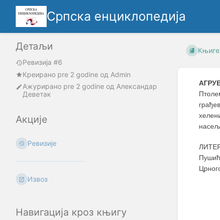
Српска енциклопедија
Детаљи
Књиге
Ревизија #6
Креирано
pre 2 godine
oд
Admin
АГРУ
Ажурирано
pre 2 godine
од
Александар
Деветак
Птоле
грађев
хелен
Акције
насеља
Ревизије
ЛИТЕР
Пушић
Црног
Извоз
Навигација кроз књигу