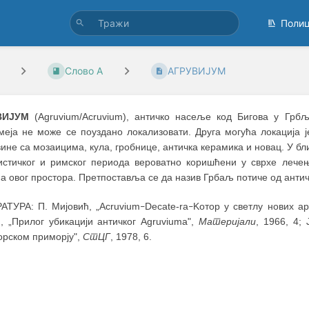
Поли
Слово А
АГРУВИЈУМ
ВИЈУМ
(Agruvium/Acruvium), античко насеље код Бигова у Грбљ
меја не може се поуздано локализовати. Друга могућа локација ј
ине са мозаицима, кула, гробнице, античка керамика и новац. У бли
истичког и римског периода вероватно коришћени у сврхе лечењ
 овог простора. Претпоставља се да назив Грбаљ потиче од античк
АТУРА: П. Мијовић, „Acruvium
Decate-ra
Kотор у светлу нових а
–
–
, „Прилог убикацији античког Agruviuma",
Материјали
, 1966, 4;
орском приморју",
СтЦГ
, 1978, 6.