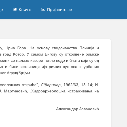
це
Књиге
Пријавите се
у, Црна Гора. На основу сведочанства Плинија и
е град Котор. У самом Бигову су откривене римске
зини се налазе извори топле воде и блата који су од
а и били источници ијатричких култова и урбаних
ог Агрув(б)ијум.
рхеолошких открића",
Старинар
, 1962/63, 13
14; И.
–
 Ј. Мартиновић, „Хидроархеолошка истраживања на
Александар Јовановић