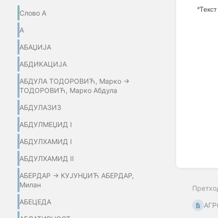
*Текст
Слово А
Enter
А
section
select
АБАЏИЈA
mode
АБДИКАЦИЈА
АБДУЛА ТОДОРОВИЋ, Марко →
ТОДОРОВИЋ, Марко Абдула
АБДУЛАЗИЗ
АБДУЛМЕЏИД I
АБДУЛХАМИД I
АБДУЛХАМИД II
АБЕРДАР → КУЈУНЏИЋ АБЕРДАР,
Милан
Претхо
АБЕЦЕДА
АГР