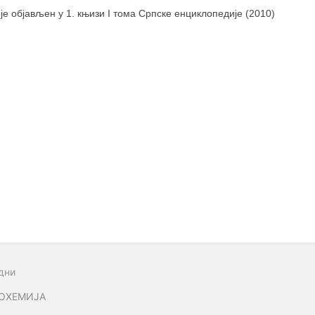
 је објављен у 1. књизи I тома Српске енциклопедије (2010)
дни
ОХЕМИЈА